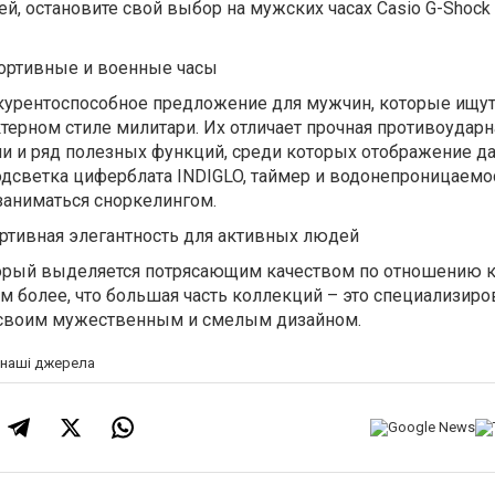
й, остановите свой выбор на мужских часах Casio G-Shock
портивные и военные часы
нкурентоспособное предложение для мужчин, которые ищу
терном стиле милитари. Их отличает прочная противоударн
ии и ряд полезных функций, среди которых отображение да
одсветка циферблата INDIGLO, таймер и водонепроницаемос
заниматься сноркелингом.
ортивная элегантность для активных людей
торый выделяется потрясающим качеством по отношению 
м более, что большая часть коллекций – это специализир
 своим мужественным и смелым дизайном.
а наші джерела