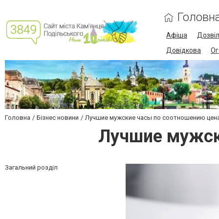
Головн
Афіша
Дозві
Довідкова
Ог
Головна
Бізнес новини
Лучшие мужские часы по соотношению цен
Лучшие мужск
Загальний розділ