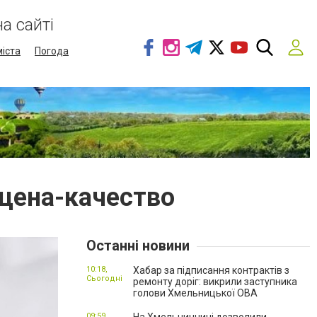
а сайті
міста
Погода
цена-качество
Останні новини
10:18,
Хабар за підписання контрактів з
Сьогодні
ремонту доріг: викрили заступника
голови Хмельницької ОВА
09:59,