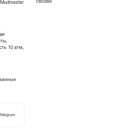
Реклама
 Mudmaster
т
ая
ты,
ть 10 атм.,
к
ованные