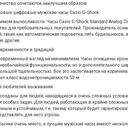
качество сочетаются наилучшим образом.
говые цифровые мужские часы Casio G-Shock
мом выносливости. Часы Casio G-Shock Standard Analog Digi
во для требовательных покупателей. Производитель оснас
 таких как автоматическая подсветка, пять будильников, 
е другие.
современности и традиций
то современный взгляд на минимализм. Часы оснащены хрон
 необычайной функциональности, но и дополнительного ша
ольшой тщательностью. Все это застегивается на коричне
т класс водонепроницаемости 50 м.
я любителей выживания
 созданы для людей, находящихся в очень сложных услови
я особых задач. Для людей, работающих в крайне сложных
ным и устойчивым, т.е. таким, который будет гарантироват
едставлять для него угрозы.
 рынке очень много, а лучшие мужские часы имеют нескол