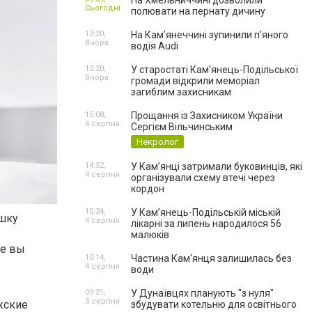
На Хмельниччині дозволили
Сьогодні
полювати на пернату дичину
13:20,
На Камʼянеччині зупинили п'яного
Вчора
водія Audi
12:20,
У старостаті Кам’янець-Подільської
Вчора
громади відкрили меморіал
загиблим захисникам
15:08,
Прощання із Захисником України
4 серпня
Сергієм Вільчинським
Некролог
14:52,
У Кам’янці затримали буковинців, які
4 серпня
організували схему втечі через
кордон
10:24,
У Кам’янець-Подільській міській
ушку
4 серпня
лікарні за липень народилося 56
малюків
ее вы
10:14,
Частина Кам'янця залишилась без
4 серпня
води
09:21,
У Дунаївцях планують "з нуля"
3 серпня
жские
збудувати котельню для освітнього