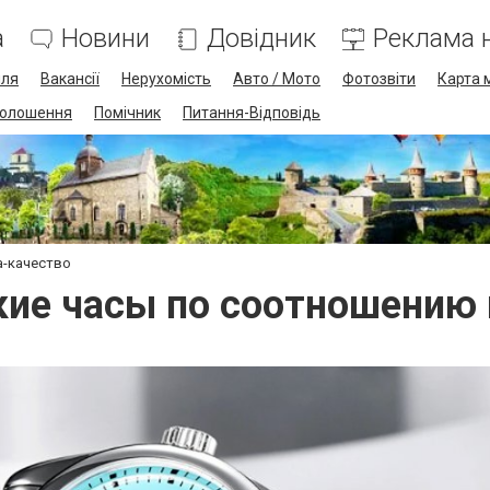
а
Новини
Довідник
Реклама н
лля
Вакансії
Нерухомість
Авто / Мото
Фотозвіти
Карта 
олошення
Помічник
Питання-Відповідь
а-качество
ие часы по соотношению 