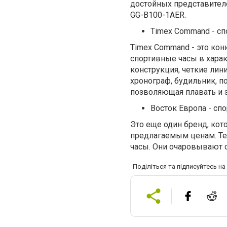
достойных представителе
GG-B100-1AER.
Timex Command - с
Timex Command - это ко
спортивные часы в харак
конструкция, четкие лин
хронограф, будильник, п
позволяющая плавать и 
Восток Европа - сп
Это еще один бренд, ко
предлагаемым ценам. Те
часы. Они очаровывают
Поділіться та підписуйтесь н