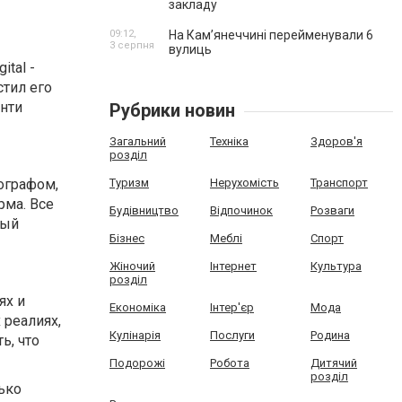
закладу
09:12,
На Камʼянеччині перейменували 6
3 серпня
вулиць
tal -
тил его
анти
Рубрики новин
Загальний
Техніка
Здоров'я
розділ
ографом,
Туризм
Нерухомість
Транспорт
рма. Все
Будівництво
Відпочинок
Розваги
вый
Бізнес
Меблі
Спорт
Жіночий
Інтернет
Культура
розділ
ях и
Економіка
Інтер'єр
Мода
 реалиях,
Кулінарія
Послуги
Родина
ь, что
Подорожі
Робота
Дитячий
розділ
ько