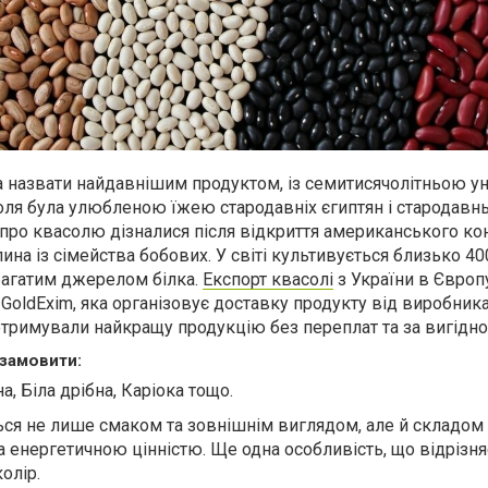
 назвати найдавнішим продуктом, із семитисячолітньою у
соля була улюбленою їжею стародавніх єгиптян і стародавн
 про квасолю дізналися після відкриття американського ко
ина із сімейства бобових. У світі культивується близько 40
є багатим джерелом білка.
Експорт квасолі
з України в Європ
GoldExim, яка організовує доставку продукту від виробник
отримували найкращу продукцію без переплат та за вигідн
 замовити:
а, Біла дрібна, Каріока тощо.
ься не лише смаком та зовнішнім виглядом, але й складом
 енергетичною цінністю. Ще одна особливість, що відрізня
колір.