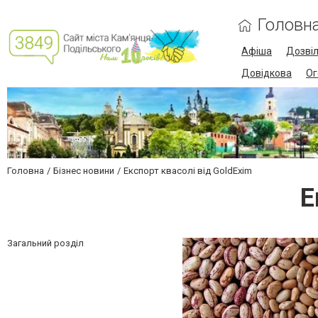
Головн
Афіша
Дозві
Довідкова
Ог
Головна
Бізнес новини
Експорт квасолі від GoldExim
Е
Загальний розділ