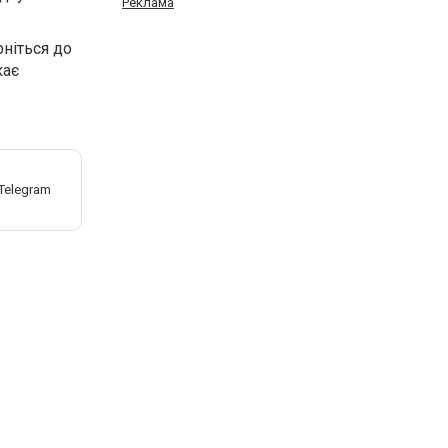
Реклама
рніться до
кає