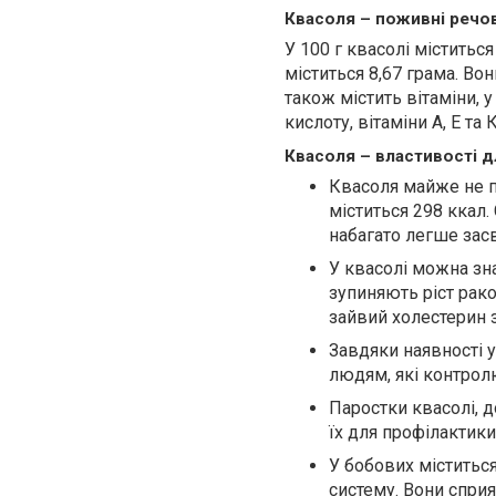
Квасоля – поживні речо
У 100 г квасолі міститьс
міститься 8,67 грама. Во
також містить вітаміни, у 
кислоту, вітаміни А, Е та К
Квасоля – властивості д
Квасоля майже не по
міститься 298 ккал. 
набагато легше зас
У квасолі можна зн
зупиняють ріст рако
зайвий холестерин з
Завдяки наявності 
людям, які контрол
Паростки квасолі, 
їх для профілактики
У бобових міститься
систему. Вони спри