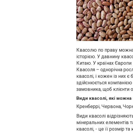
Квасолю по праву можна
історією. У давнину ква
Китаю. У країнах Європи
Квасоля – однорічна росл
квасолі, і кожен із них 
здійснюється компанією 
замовника, щоб клієнти 
Види квасолі, які можна
Кренберрі, Червона, Чорн
Види квасолі відрізняют
мінеральних елементів та
квасолі, - це її розмір та 