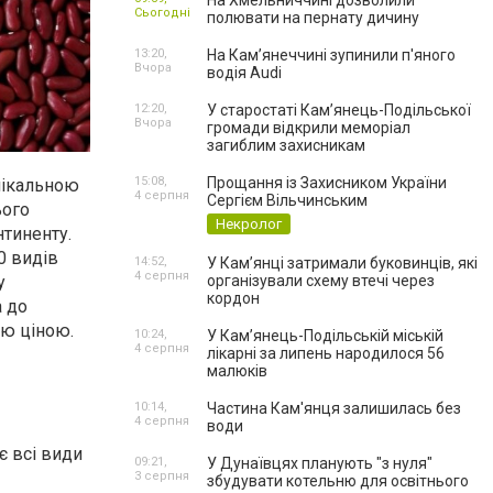
На Хмельниччині дозволили
Сьогодні
полювати на пернату дичину
13:20,
На Камʼянеччині зупинили п'яного
Вчора
водія Audi
12:20,
У старостаті Кам’янець-Подільської
Вчора
громади відкрили меморіал
загиблим захисникам
15:08,
Прощання із Захисником України
нікальною
4 серпня
Сергієм Вільчинським
ього
Некролог
нтиненту.
0 видів
14:52,
У Кам’янці затримали буковинців, які
4 серпня
у
організували схему втечі через
кордон
а до
ою ціною.
10:24,
У Кам’янець-Подільській міській
4 серпня
лікарні за липень народилося 56
малюків
10:14,
Частина Кам'янця залишилась без
4 серпня
води
є всі види
09:21,
У Дунаївцях планують "з нуля"
3 серпня
збудувати котельню для освітнього