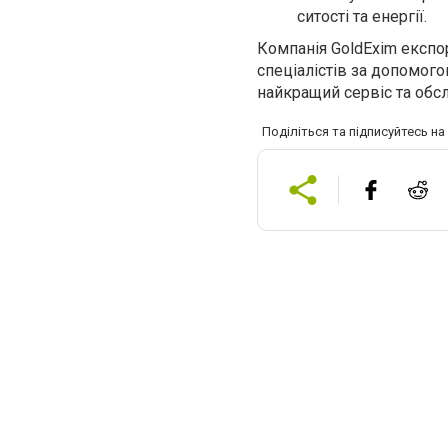
ситості та енергі
ї
.
Компанія GoldExim експор
спеціалістів за допомог
найкращий сервіс та обс
Поділіться та підписуйтесь н