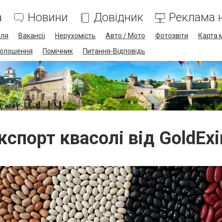
а
Новини
Довідник
Реклама н
лля
Вакансії
Нерухомість
Авто / Мото
Фотозвіти
Карта 
олошення
Помічник
Питання-Відповідь
кспорт квасолі від GoldEx