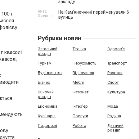
закладу
09:12,
На Камʼянеччині перейменували 6
 100 г
3 серпня
вулиць
васоля
 фолієву
Рубрики новин
Загальний
Техніка
Здоров'я
г квасолі
розділ
квасолі,
Туризм
Нерухомість
Транспорт
Будівництво
Відпочинок
Розваги
о
виводити
Бізнес
Меблі
Спорт
Жіночий
Інтернет
Культура
розділ
ється
Економіка
Інтер'єр
Мода
комендують
Кулінарія
Послуги
Родина
Подорожі
Робота
Дитячий
вову
розділ
ідчутт
я