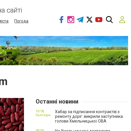
а сайті
міста
Погода
im
Останні новини
10:18,
Хабар за підписання контрактів з
Сьогодні
ремонту доріг: викрили заступника
голови Хмельницької ОВА
09:59,