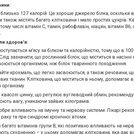
вини:
я близько 127 калорій. Це хороше джерело білка, оскільки в
ни також містять багато клітковини і мало простих цукрів. К
тому числі вітамін С, тіамін, рибофлавін, ніацин, вітамін В6,
.
ля здоров'я:
ступається м'ясу за білком та калорійністю, тому що в 100 
Слід зазначити, що рослинний білок, що міститься в насінні 
воюється організмом, ніж білок тваринного походження.
айти крохмаль, що легко засвоюється, а також речовини, щ
вих тканин. Клітковина, що міститься в ньому, допомагає 
 організму.
у квасолі цинку, що регулює вуглеводний обмін, рекоменду
юють вагу, уникаючи зайвих кілограмів.
добре впливають на імунну та нервову системи. Лікарі ре
 раку та при синдромі хронічної втоми.
 багато вітамінів групи В, які позитивно впливають на нер
яють схудненню – у цьому допомагає клітковина, яка да
є
в