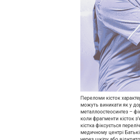
Переломи кісток характе
можуть виникати як у дор
металлоостеосинтез – фік
коли фрагменти кісток 
кістка фіксується перел
медичному центрі Батьк
через шкіру або відкрито