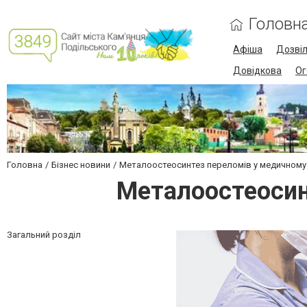
Головн
Афіша
Дозві
Довідкова
Ог
Головна
Бізнес новини
Металоостеосинтез переломів у медичному 
Металоостеосин
Загальний розділ