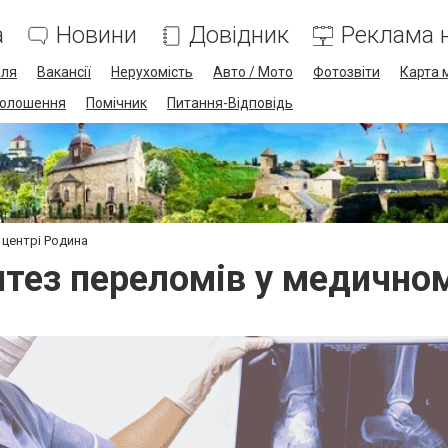
а
Новини
Довідник
Реклама н
лля
Вакансії
Нерухомість
Авто / Мото
Фотозвіти
Карта 
олошення
Помічник
Питання-Відповідь
центрі Родина
тез переломів у медичном