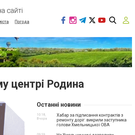
а сайті
міста
Погода
у центрі Родина
Останні новини
10:18,
Хабар за підписання контрактів з
Вчора
ремонту доріг: викрили заступника
голови Хмельницької ОВА
09:59,