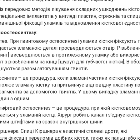
із передових методів лікування складних ушкоджень кісто
еціальних імплантатів у вигляді пластин, стрижнів та спиц
нішньої фіксації уламків та відновлення кісткової єдност
лоостеосинтезу:
тез. При гвинтовому остеосинтезі уламки кістки фіксують г
ається зламаною деталі просвердлюється отвір. Різьблен
винт] висвердлюється в протилежному уламку або викорис
 з різьбленням на кінці [шуруп для губчастої кістки]. В об
днуються разом затягуванням гвинтів.
синтез – це процедура, коли зламані частини кістки фіксу
голює зламану кістку та пригвинчує відповідну пластину по 
рагментів за допомогою гвинтів
.
У цьому
випадку
зламані 
один
з одним.
ифтовий остеосинтез – це процедура, при якій кістковомо
ться у зламаній кістці. Хірург робить канал і з'єднує кістк
ими штифтами на зразок внутрішньої шини
.
ршнера. Спиці Кіршнера є еластичні сталеві дроти, які
я фіксації переломів дрібних кісток, таких як пальці або 