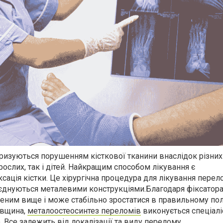
ризуються порушенням кісткової тканини внаслідок різних 
ослих, так і дітей. Найкращим способом лікування є
сація кістки. Це хірургічна процедура для лікування перело
з'єднуються металевими конструкціями.Благодаря
фіксатора
іченим вище і може стабільно зростатися в правильному по
івщина,
металоостеосинтез переломів
виконується спеціал
. Все залежить від локалізації та виду перелому.