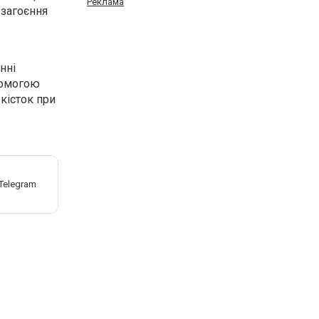
Реклама
 загоєння
нні
опомогою
 кісток при