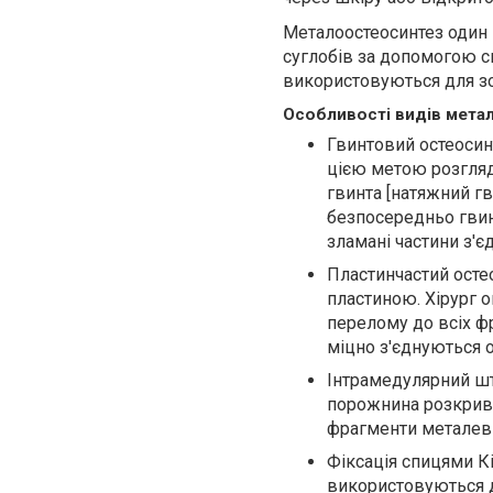
Металоостеосинтез один 
суглобів за допомогою сп
використовуються для зов
Особливості видів мета
Гвинтовий остеосин
цією метою розгляд
гвинта [натяжний г
безпосередньо гвинт
зламані частини з'є
Пластинчастий остео
пластиною. Хірург о
перелому до всіх ф
міцно з'єднуються
Інтрамедулярний шт
порожнина розкриває
фрагменти металев
Фіксація спицями Кі
використовуються дл