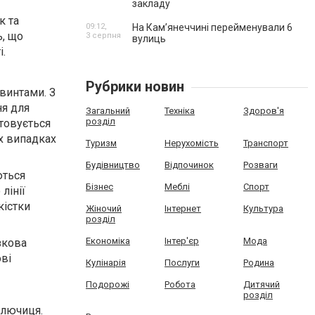
закладу
к та
09:12,
На Камʼянеччині перейменували 6
ь, що
3 серпня
вулиць
і.
Рубрики новин
винтами. З
ня для
Загальний
Техніка
Здоров'я
розділ
товується
ох випадках
Туризм
Нерухомість
Транспорт
Будівництво
Відпочинок
Розваги
ються
Бізнес
Меблі
Спорт
лінії
кістки
Жіночий
Інтернет
Культура
розділ
Економіка
Інтер'єр
Мода
зкова
ові
Кулінарія
Послуги
Родина
Подорожі
Робота
Дитячий
розділ
ключиця.