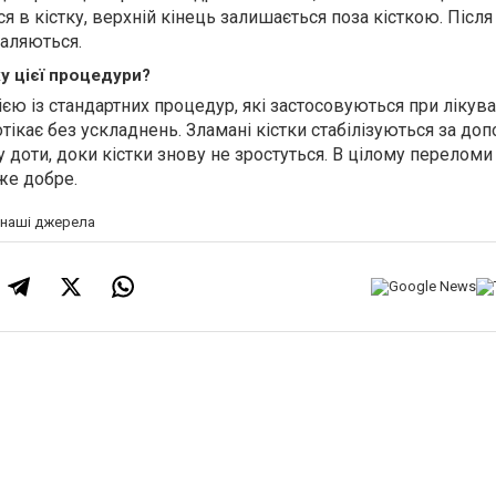
я в кістку, верхній кінець залишається поза кісткою. Після
дал
яються
.
ху цієї процедури?
єю із стандартних процедур, які застосовуються при лікува
отікає без ускладнень. Зламані кістки стабілізуються за д
 доти, доки кістки знову не зростуться. В цілому переломи
же добре.
а наші джерела