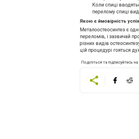
Коли спиці вводятьс
перелому спиці ви
Якою є ймовірність успі
Металоостеосинтез є одні
переломів, і зазвичай пр
різних
видів
остеосинтезу
цій процедурі гояться ду
Поділіться та підписуйтесь н