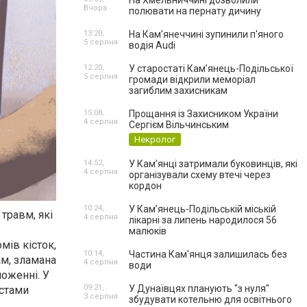
На Хмельниччині дозволили
Вчора
полювати на пернату дичину
13:20,
На Камʼянеччині зупинили п'яного
5 серпня
водія Audi
12:20,
У старостаті Кам’янець-Подільської
5 серпня
громади відкрили меморіал
загиблим захисникам
15:08,
Прощання із Захисником України
4 серпня
Сергієм Вільчинським
Некролог
14:52,
У Кам’янці затримали буковинців, які
4 серпня
організували схему втечі через
кордон
10:24,
У Кам’янець-Подільській міській
травм, які
4 серпня
лікарні за липень народилося 56
малюків
мів кісток,
10:14,
Частина Кам'янця залишилась без
м, з
ламана
4 серпня
води
ложенні. У
09:21,
У Дунаївцях планують "з нуля"
істами
3 серпня
збудувати котельню для освітнього