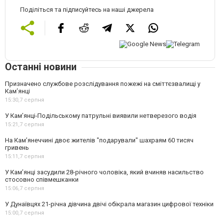
Поділіться та підписуйтесь на наші джерела
Останні новини
Призначено службове розслідування пожежі на сміттєзвалищі у
Кам’янці
15:30,
7 серпня
У Кам’янці-Подільському патрульні виявили нетверезого водія
15:21,
7 серпня
На Камʼянеччині двоє жителів "подарували" шахраям 60 тисяч
гривень
15:11,
7 серпня
У Камʼянці засудили 28-річного чоловіка, який вчиняв насильство
стосовно співмешканки
15:06,
7 серпня
У Дунаївцях 21-річна дівчина двічі обікрала магазин цифрової техніки
15:00,
7 серпня