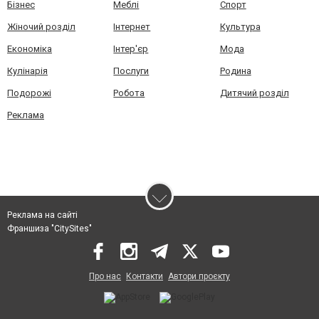
Бізнес
Меблі
Спорт
Жіночий розділ
Інтернет
Культура
Економіка
Інтер'єр
Мода
Кулінарія
Послуги
Родина
Подорожі
Робота
Дитячий розділ
Реклама
Реклама на сайті
Франшиза "CitySites"
Про нас
Контакти
Автори проєкту