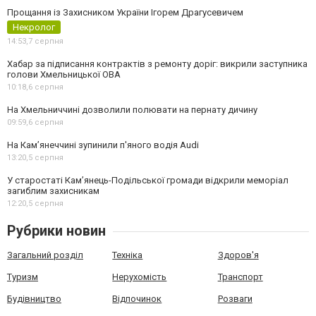
Прощання із Захисником України Ігорем Драгусевичем
Некролог
14:53,
7 серпня
Хабар за підписання контрактів з ремонту доріг: викрили заступника
голови Хмельницької ОВА
10:18,
6 серпня
На Хмельниччині дозволили полювати на пернату дичину
09:59,
6 серпня
На Камʼянеччині зупинили п'яного водія Audi
13:20,
5 серпня
У старостаті Кам’янець-Подільської громади відкрили меморіал
загиблим захисникам
12:20,
5 серпня
Рубрики новин
Загальний розділ
Техніка
Здоров'я
Туризм
Нерухомість
Транспорт
Будівництво
Відпочинок
Розваги