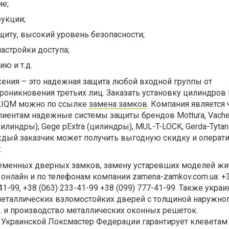
ие;
укции;
иту, высокий уровень безопасности;
астройки доступа;
ю и т.д.
ния – это надежная защита любой входной группы от
оникновения третьих лиц. Заказать установку цилиндров 
 CLIQM можно по ссылке
замена замков
. Компания является
лиентам надежные системы защиты брендов Mottura, Vache
цилиндры), Gege pExtra (цилиндры), MUL-T-LOCK, Gerda-Tytan
. Каждый заказчик может получить выгодную скидку и опера
.
ременных дверных замков, замену устаревших моделей жи
 онлайн и по телефонам компании zamena-zamkov.com.ua: +3
-41-99, +38 (063) 233-41-99 +38 (099) 777-41-99. Также укра
металлических взломостойких дверей с толщиной наружног
. и производство металлических оконных решеток.
Украинской Локсмастер Федерации гарантирует клеветам