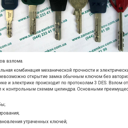
ов взлома.
льная комбинация механической прочности и электрически
невозможно открытие замка обычным ключом без авториз
ке и электрике происходит по протоколам 3 DES. Взлом о
уп к контрольным схемам цилиндра. Основными преимуще
бы;
ирования;
ановления утраченных ключей;