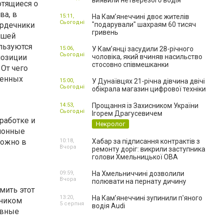
виявили нетверезого водія
отящиеся о
ва, в
15:11,
На Камʼянеччині двоє жителів
Сьогодні
ердечники
"подарували" шахраям 60 тисяч
гривень
ашей
льзуются
15:06,
У Камʼянці засудили 28-річного
Сьогодні
позиции
чоловіка, який вчиняв насильство
стосовно співмешканки
 От чего
ленных
15:00,
У Дунаївцях 21-річна дівчина двічі
Сьогодні
обікрала магазин цифрової техніки
14:53,
Прощання із Захисником України
Сьогодні
Ігорем Драгусевичем
работке и
Некролог
ионные
можно в
10:18,
Хабар за підписання контрактів з
Вчора
ремонту доріг: викрили заступника
голови Хмельницької ОВА
09:59,
На Хмельниччині дозволили
Вчора
полювати на пернату дичину
мить этот
13:20,
На Камʼянеччині зупинили п'яного
чником
5 серпня
водія Audi
овные