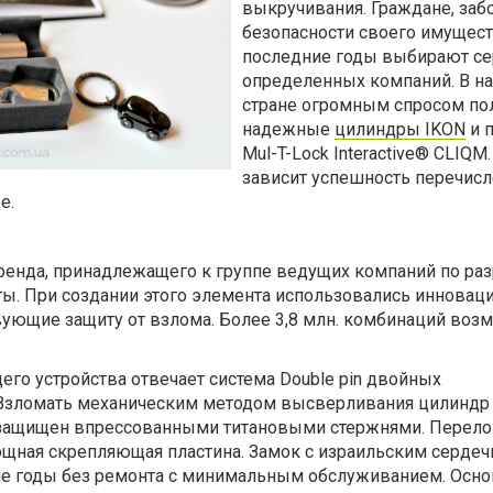
выкручивания. Граждане, заб
безопасности своего имущест
последние годы выбирают с
определенных компаний. В н
стране огромным спросом по
надежные
цилиндры
IKON
и 
Mul-T-Lock Interactive® CLIQM.
зависит успешность перечис
е.
ренда, принадлежащего к группе ведущих компаний по раз
ы. При создании этого элемента использовались инновац
вующие защиту от взлома. Более 3,8 млн. комбинаций воз
го устройства отвечает система Double pin двойных
 Взломать механическим методом высверливания цилиндр
защищен впрессованными титановыми стержнями. Перело
ощная скрепляющая пластина. Замок с израильским серде
ие годы без ремонта с минимальным обслуживанием. Осн