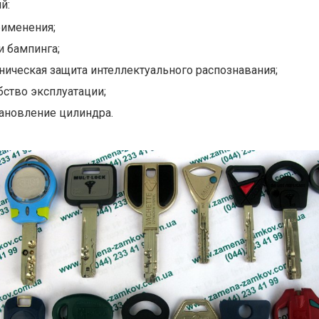
й:
рименения;
и бампинга;
ническая защита интеллектуального распознавания;
бство эксплуатации;
ановление цилиндра.