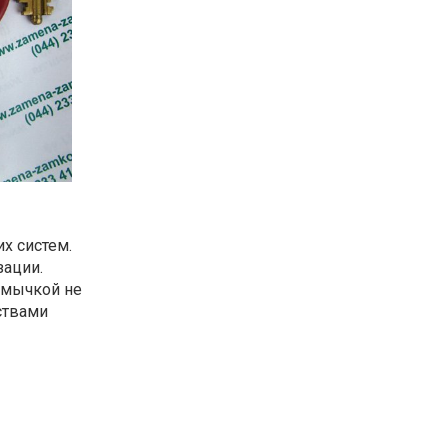
х систем.
ации.
тмычкой не
ствами