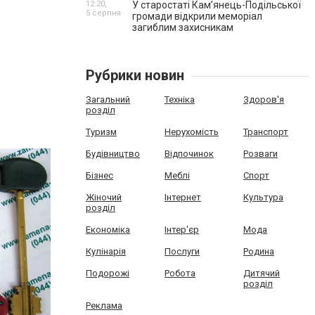
12:20,
У старостаті Кам’янець-Подільської
5 серпня
громади відкрили меморіал
загиблим захисникам
Рубрики новин
Загальний
Техніка
Здоров'я
розділ
Туризм
Нерухомість
Транспорт
Будівництво
Відпочинок
Розваги
Бізнес
Меблі
Спорт
Жіночий
Інтернет
Культура
розділ
Економіка
Інтер'єр
Мода
Кулінарія
Послуги
Родина
Подорожі
Робота
Дитячий
розділ
Реклама