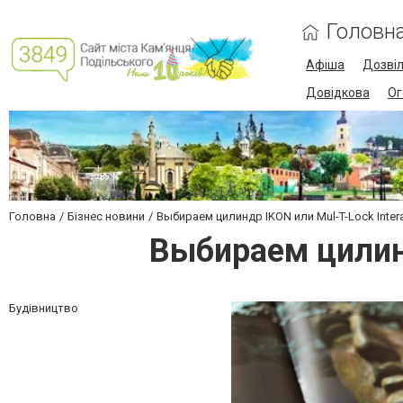
Головн
Афіша
Дозві
Довідкова
Ог
Головна
Бізнес новини
Выбираем цилиндр IKON или Mul-T-Lock Inter
Выбираем цилинд
Будівництво