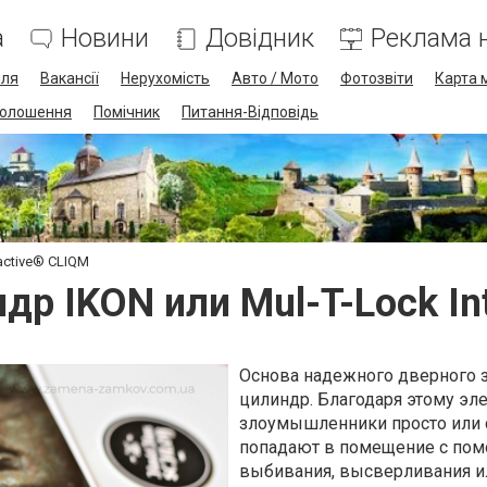
а
Новини
Довідник
Реклама н
лля
Вакансії
Нерухомість
Авто / Мото
Фотозвіти
Карта 
олошення
Помічник
Питання-Відповідь
active® CLIQM
р IKON или Mul-T-Lock In
Основа надежного дверного з
цилиндр. Благодаря этому эл
злоумышленники просто или
попадают в помещение с по
выбивания, высверливания и