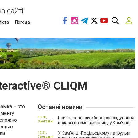
а сайті
міста
Погода
teractive® CLIQM
Останні новини
амка – это
ементу
15:30,
Призначено службове розслідування
 сложно
Сьогодні
пожежі на сміттєзвалищі у Кам’янці
мощью
ли
15:21,
У Кам’янці-Подільському патрульні
Сьогодні