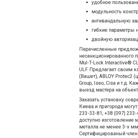
удобное пользован
модульность констр
антивандальную защ
гибкие параметры н
двойную авторизаци
Перечисленные предложе
несанкционированного пр
Mul-T-Lock Interactive®
ULF. Предлагает своим к
(Вашет), ABLOY Protec2 (
Group, Iseo, Cisa и т.д
выезд мастера на объект
Заказать установку сов
Киева и пригорода могут
233-33-81, +38 (097) 233
доступно изготовление 
металла не менее 3-х мм
Сертифицированый член 