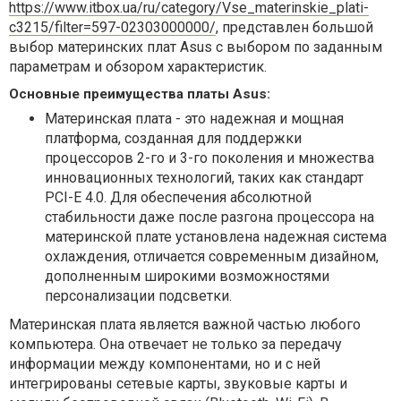
https://www.itbox.ua/ru/category/Vse_materinskie_plati-
c3215/filter=597-02303000000/
, представлен большой
выбор материнских плат Asus с выбором по заданным
параметрам и обзором характеристик.
Основные преимущества платы Asus:
Материнская плата - это надежная и мощная
платформа, созданная для поддержки
процессоров 2-го и 3-го поколения и множества
инновационных технологий, таких как стандарт
PCI-E 4.0. Для обеспечения абсолютной
стабильности даже после разгона процессора на
материнской плате установлена ​​надежная система
охлаждения, отличается современным дизайном,
дополненным широкими возможностями
персонализации подсветки.
Материнская плата является важной частью любого
компьютера. Она отвечает не только за передачу
информации между компонентами, но и с ней
интегрированы сетевые карты, звуковые карты и