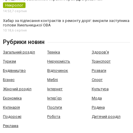
Некролог
14:53,
7 серпня
Хабар за підписання контрактів з ремонту доріг: викрили заступника
голови Хмельницької ОВА
10:18,
6 серпня
Рубрики новин
Загальний розділ
Техніка
Здоров'я
Туризм
Нерухомість
Транспорт
Будівництво
Відпочинок
Розваги
Бізнес
Меблі
Спорт
Жіночий розділ
Інтернет
Культура
Економіка
Інтер'єр
Мода
Кулінарія
Послуги
Родина
Подорожі
Робота
Дитячий розділ
Реклама