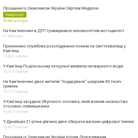
Прощання із Захисником України Сергієм Медухою
Некролог
09:08,
Сьогодні
На Кам’янеччині в ДТП травмувався неповнолітній мотоцикліст
11:49,
Вчора
Призначено службове розслідування пожежі на сміттєзвалищі у
Кам’янці
15:30,
7 серпня
У Кам’янці-Подільському патрульні виявили нетверезого водія
15:21,
7 серпня
На Камʼянеччині двоє жителів "подарували" шахраям 60 тисяч
гривень
15:11,
7 серпня
У Камʼянці засудили 28-річного чоловіка, який вчиняв насильство
стосовно співмешканки
15:06,
7 серпня
У Дунаївцях 21-річна дівчина двічі обікрала магазин цифрової техніки
15:00,
7 серпня
Прощання із Захисником України Ігорем Драгусевичем