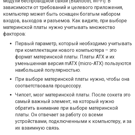
модули беспроводной связи (Bluetooth, Wi-Fi). В
зависимости от требований и целевого приложения,
компьютер может быть оснащен ​​богатым набором
входов, выходов и разъемов. Как видите, при выборе
материнской платы нужно учитывать множество
факторов:
Первый параметр, который необходимо учитывать
при комплектации нового компьютера – это
формат материнской платы. Платы ATX и их
уменьшенная версия mATX (micro-ATX) пользуются
наибольшей популярностью.
При выборе материнской платы нужно, чтобы она
соответствовала процессору.
Чипсет, мозг материнской платы. После сокета это
самый важный элемент, на который нужно
обратить внимание при выборе материнской
платы. Он отвечает за работу со всеми
устройствами, подключенными к компьютеру, и за
их взаимную связь.