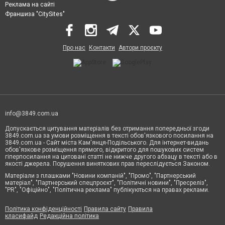
Реклама на сайті
Франшиза "CitySites"
Про нас
Контакти
Автори проєкту
info@3849.com.ua
Допускається цитування матеріалів без отримання попередньої згоди
3849.com.ua за умови розміщення в тексті обов'язкового посилання на
3849.com.ua - Сайт міста Кам'янця-Подільського. Для інтернет-видань
обов'язкове розміщення прямого, відкритого для пошукових систем
гіперпосилання на цитовані статті не нижче другого абзацу в тексті або в
якості джерела. Порушення виняткових прав переслідується Законом.
Матеріали з плашками "Новини компаній", "Промо", "Партнерський
матеріал", "Партнерський спецпроєкт", "Політичні новини", "Пресреліз",
"PR", "Офіційно", "Політична реклама" публікуються на правах реклами.
Політика конфіденційності
Правила сайту
Правила
класифайд
Редакційна політика