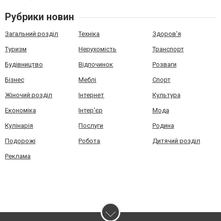
Рубрики новин
Загальний розділ
Техніка
Здоров'я
Туризм
Нерухомість
Транспорт
Будівництво
Відпочинок
Розваги
Бізнес
Меблі
Спорт
Жіночий розділ
Інтернет
Культура
Економіка
Інтер'єр
Мода
Кулінарія
Послуги
Родина
Подорожі
Робота
Дитячий розділ
Реклама