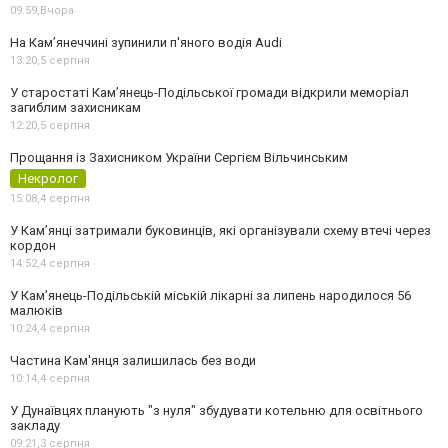
09:59,
Вчора
На Камʼянеччині зупинили п'яного водія Audi
13:20,
5 серпня
У старостаті Кам’янець-Подільської громади відкрили меморіал
загиблим захисникам
12:20,
5 серпня
Прощання із Захисником України Сергієм Вільчинським
Некролог
15:08,
4 серпня
У Кам’янці затримали буковинців, які організували схему втечі через
кордон
14:52,
4 серпня
У Кам’янець-Подільській міській лікарні за липень народилося 56
малюків
10:24,
4 серпня
Частина Кам'янця залишилась без води
10:14,
4 серпня
У Дунаївцях планують "з нуля" збудувати котельню для освітнього
закладу
09:21,
3 серпня