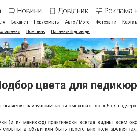
а
Новини
Довідник
Реклама н
лля
Вакансії
Нерухомість
Авто / Мото
Фотозвіти
Карта 
олошення
Помічник
Питання-Відповідь
Подбор цвета для педикюр
и является наилучшим из возможных способов подчерк
уки (и их маникюр) практически всегда видны всем о
ь скрыты в обуви или быть просто вне поля зрения тех