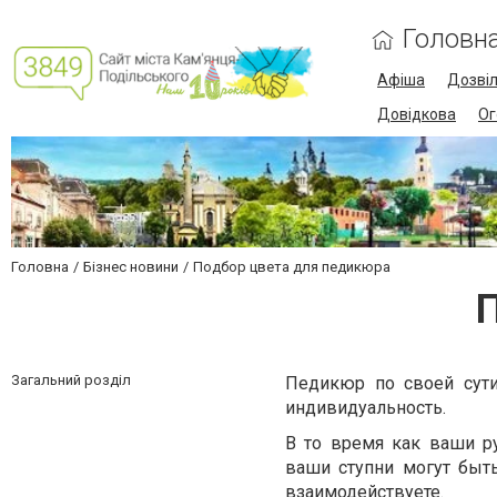
Головн
Афіша
Дозві
Довідкова
Ог
Головна
Бізнес новини
Подбор цвета для педикюра
Загальний розділ
Педикюр по своей сут
индивидуальность.
В то время как ваши р
ваши ступни могут быт
взаимодействуете.