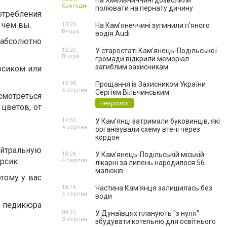
На Хмельниччині дозволили
Сьогодні
полювати на пернату дичину
отребления
 чем вы.
13:20,
На Камʼянеччині зупинили п'яного
Вчора
водія Audi
 абсолютно
12:20,
У старостаті Кам’янець-Подільської
Вчора
громади відкрили меморіал
загиблим захисникам
босиком или
15:08,
Прощання із Захисником України
4 серпня
Сергієм Вільчинським
смотреться
Некролог
 цветов, от
14:52,
У Кам’янці затримали буковинців, які
4 серпня
організували схему втечі через
кордон
ейтральную
10:24,
У Кам’янець-Подільській міській
рсик.
4 серпня
лікарні за липень народилося 56
малюків
тому у вас
10:14,
Частина Кам'янця залишилась без
4 серпня
води
о педикюра
09:21,
У Дунаївцях планують "з нуля"
3 серпня
збудувати котельню для освітнього