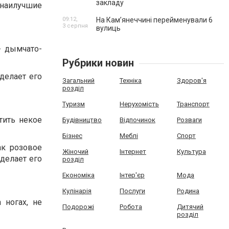
закладу
 наилучшие
09:12,
На Камʼянеччині перейменували 6
3 серпня
вулиць
- дымчато-
Рубрики новин
 делает его
Загальний
Техніка
Здоров'я
розділ
Туризм
Нерухомість
Транспорт
тить некое
Будівництво
Відпочинок
Розваги
Бізнес
Меблі
Спорт
ак розовое
Жіночий
Інтернет
Культура
 делает его
розділ
Економіка
Інтер'єр
Мода
Кулінарія
Послуги
Родина
 ногах, не
Подорожі
Робота
Дитячий
розділ