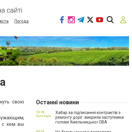
а сайті
міста
Погода
а
Останні новини
нуть свою
10:18,
Хабар за підписання контрактів з
Сьогодні
кружающим,
ремонту доріг: викрили заступника
голови Хмельницької ОВА
, с кем вы
09:59,