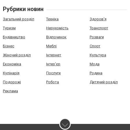
Рубрики новин
Загальний розділ
Техніка
Здоров'я
Туризм
Нерухомість
Транспорт
Будівництво
Відпочинок
Розваги
Бізнес
Меблі
Спорт
Жіночий розділ
Інтернет
Культура
Економіка
Інтер'єр
Мода
Кулінарія
Послуги
Родина
Подорожі
Робота
Дитячий розділ
Реклама