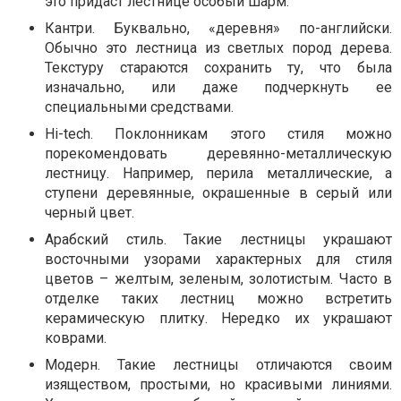
это придаст лестнице особый шарм.
Кантри. Буквально, «деревня» по-английски.
Обычно это лестница из светлых пород дерева.
Текстуру стараются сохранить ту, что была
изначально, или даже подчеркнуть ее
специальными средствами.
Hi-tech. Поклонникам этого стиля можно
порекомендовать деревянно-металлическую
лестницу. Например, перила металлические, а
ступени деревянные, окрашенные в серый или
черный цвет.
Арабский стиль. Такие лестницы украшают
восточными узорами характерных для стиля
цветов – желтым, зеленым, золотистым. Часто в
отделке таких лестниц можно встретить
керамическую плитку. Нередко их украшают
коврами.
Модерн. Такие лестницы отличаются своим
изяществом, простыми, но красивыми линиями.