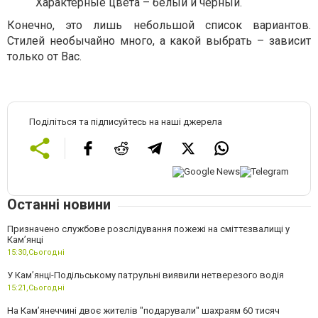
Характерные цвета – белый и черный.
Конечно, это лишь небольшой список вариантов.
Стилей необычайно много, а какой выбрать – зависит
только от Вас.
Поділіться та підписуйтесь на наші джерела
Останні новини
Призначено службове розслідування пожежі на сміттєзвалищі у
Кам’янці
15:30,
Сьогодні
У Кам’янці-Подільському патрульні виявили нетверезого водія
15:21,
Сьогодні
На Камʼянеччині двоє жителів "подарували" шахраям 60 тисяч