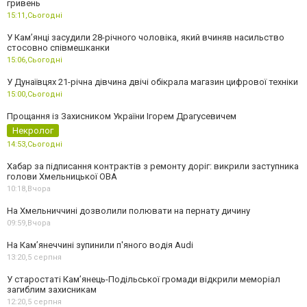
гривень
15:11,
Сьогодні
У Камʼянці засудили 28-річного чоловіка, який вчиняв насильство
стосовно співмешканки
15:06,
Сьогодні
У Дунаївцях 21-річна дівчина двічі обікрала магазин цифрової техніки
15:00,
Сьогодні
Прощання із Захисником України Ігорем Драгусевичем
Некролог
14:53,
Сьогодні
Хабар за підписання контрактів з ремонту доріг: викрили заступника
голови Хмельницької ОВА
10:18,
Вчора
На Хмельниччині дозволили полювати на пернату дичину
09:59,
Вчора
На Камʼянеччині зупинили п'яного водія Audi
13:20,
5 серпня
У старостаті Кам’янець-Подільської громади відкрили меморіал
загиблим захисникам
12:20,
5 серпня