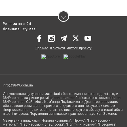
Реклама на сайті
Франшиза "CitySites"
Про нас
Контакти
Автори проєкту
info@3849.com.ua
Допускається цитування матеріалів без отримання попередньої згоди
3849.com.ua за умови розміщення в тексті обов'язкового посилання на
3849.com.ua - Сайт міста Кам'янця-Подільського. Для інтернет-видань
обов'язкове розміщення прямого, відкритого для пошукових систем
гіперпосилання на цитовані статті не нижче другого абзацу в тексті або в
якості джерела. Порушення виняткових прав переслідується Законом.
Матеріали з плашками "Новини компаній", "Промо", "Партнерський
матеріал", "Партнерський спецпроєкт", "Політичні новини", "Пресреліз",