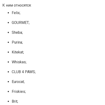
К ним относятся:
Felix;
GOURMET;
Sheba;
Purina;
Kitekat;
Whiskas;
CLUB 4 PAWS;
Eurocat;
Friskies;
Brit;