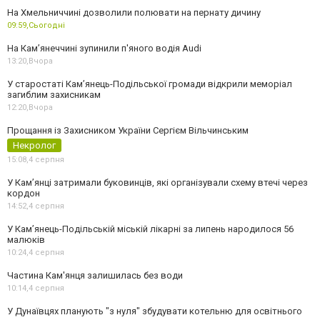
На Хмельниччині дозволили полювати на пернату дичину
09:59,
Сьогодні
На Камʼянеччині зупинили п'яного водія Audi
13:20,
Вчора
У старостаті Кам’янець-Подільської громади відкрили меморіал
загиблим захисникам
12:20,
Вчора
Прощання із Захисником України Сергієм Вільчинським
Некролог
15:08,
4 серпня
У Кам’янці затримали буковинців, які організували схему втечі через
кордон
14:52,
4 серпня
У Кам’янець-Подільській міській лікарні за липень народилося 56
малюків
10:24,
4 серпня
Частина Кам'янця залишилась без води
10:14,
4 серпня
У Дунаївцях планують "з нуля" збудувати котельню для освітнього