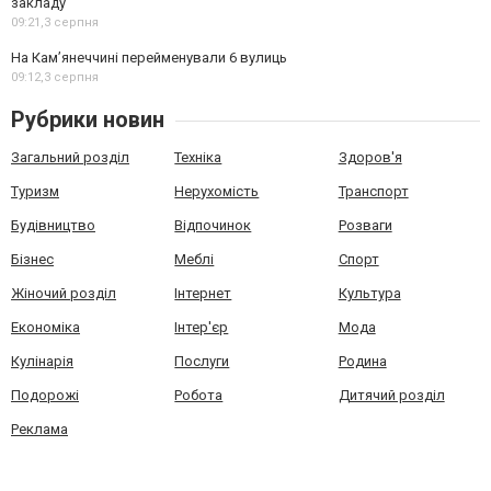
закладу
09:21,
3 серпня
На Камʼянеччині перейменували 6 вулиць
09:12,
3 серпня
Рубрики новин
Загальний розділ
Техніка
Здоров'я
Туризм
Нерухомість
Транспорт
Будівництво
Відпочинок
Розваги
Бізнес
Меблі
Спорт
Жіночий розділ
Інтернет
Культура
Економіка
Інтер'єр
Мода
Кулінарія
Послуги
Родина
Подорожі
Робота
Дитячий розділ
Реклама