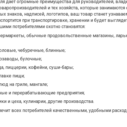
еля дает огромные преимущества для руководителей, вла
оваропроизводителей и тех хозяйств, которые занимаются
ных знаков, надписей, логотипов, ваш товар станет узнава
спортится при транспортировке, хранении и будет выгляде
шими потребителями охотно становятся:
пермаркеты, обычные продовольственные магазины, ларьк
толовые, чебуречные, блинные;
озаводы, булочные;
а, пиццерии, кофейни, суши-бары;
тавке пищи;
люд на гриле, мангале;
ные и перерабатывающие предприятия;
ки и цеха, кулинарии, другие производства.
печит всех потребителей качественными, удобными расхо