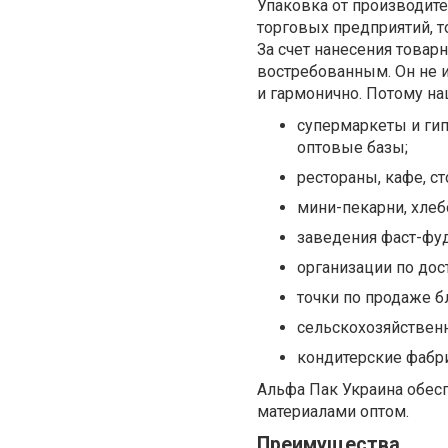
Упаковка от производит
торговых предприятий, т
За счет нанесения товар
востребованным. Он не и
и гармонично. Потому на
супермаркеты и ги
оптовые базы;
рестораны, кафе, с
мини-пекарни, хлеб
заведения фаст-фуд
организации по дос
точки по продаже б
сельскохозяйствен
кондитерские фабри
Альфа Пак Украина обес
материалами оптом.
Преимущества