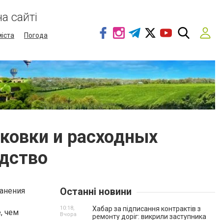
а сайті
міста
Погода
ковки и расходных
одство
Останні новини
ранения
10:18,
Хабар за підписання контрактів з
, чем
Вчора
ремонту доріг: викрили заступника