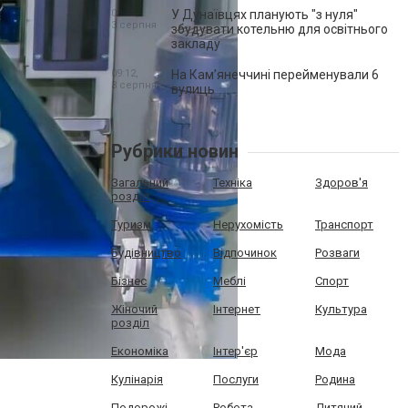
09:21,
У Дунаївцях планують "з нуля"
3 серпня
збудувати котельню для освітнього
закладу
09:12,
На Камʼянеччині перейменували 6
3 серпня
вулиць
Рубрики новин
Загальний
Техніка
Здоров'я
розділ
Туризм
Нерухомість
Транспорт
Будівництво
Відпочинок
Розваги
Бізнес
Меблі
Спорт
Жіночий
Інтернет
Культура
розділ
Економіка
Інтер'єр
Мода
Кулінарія
Послуги
Родина
Подорожі
Робота
Дитячий