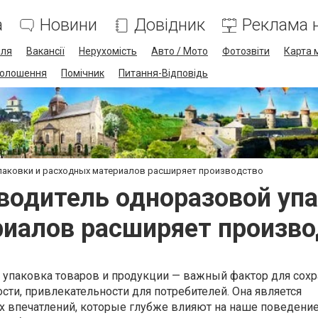
а
Новини
Довідник
Реклама н
лля
Вакансії
Нерухомість
Авто / Мото
Фотозвіти
Карта 
олошення
Помічник
Питання-Відповідь
паковки и расходных материалов расширяет производство
водитель одноразовой упа
иалов расширяет произв
я упаковка товаров и продукции — важный фактор для сох
ости, привлекательности для потребителей. Она является
х впечатлений, которые глубже влияют на наше поведение