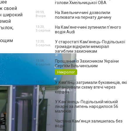
шее
голови Хмельницької ОВА
ж своей
09:59,
На Хмельниччині дозволили
н широкий
Вчора
полювати на пернату дичину
аемой
тылок,
13:20,
На Камʼянеччині зупинили п'яного
5 серпня
водія Audi
гающим
12:20,
У старостаті Кам’янець-Подільської
5 серпня
громади відкрили меморіал
загиблим захисникам
15:08,
Прощання із Захисником України
4 серпня
Сергієм Вільчинським
Некролог
14:52,
У Кам’янці затримали буковинців, які
4 серпня
організували схему втечі через
кордон
10:24,
У Кам’янець-Подільській міській
4 серпня
лікарні за липень народилося 56
малюків
10:14,
Частина Кам'янця залишилась без
4 серпня
води