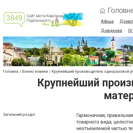
Головн
Афіша
Дозві
Довідкова
Ог
Головна
Бізнес новини
Крупнейший производитель одноразовой у
Крупнейший произ
матер
Загальний розділ
Гармоничная, правильна
товарного вида, целостн
неотъемлемой частью те