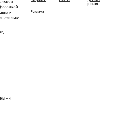
дельцев
розділ
 фасовкой.
Реклама
емым и
ть стильно
и,
дными