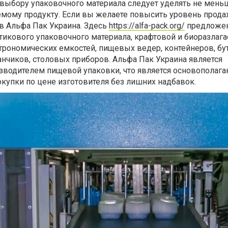
 выбору упаковочного материала следует уделять не мень
емому продукту. Если вы желаете повысить уровень прода
в Альфа Пак Украина. Здесь
https://alfa-pack.org/
предложе
тикового упаковочного материала, крафтовой и биоразлаг
строномических емкостей, пищевых ведер, контейнеров, бу
анчиков, столовых приборов. Альфа Пак Украина является
водителем пищевой упаковки, что является основопола
купки по цене изготовителя без лишних надбавок.