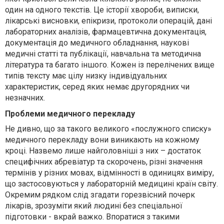
один на одного текстів. Це історії хвороби, виписки,
лікарські висновки, епікризи, протоколи операцій, дані
лабораторних аналізів, фармацевтична документація,
документація до медичного обладнання, наукові
медичні статті та публікації, навчальна та методична
література та багато іншого. Кожен із перелічених вище
типів тексту має цілу низку індивідуальних
характеристик, серед яких немає другорядних чи
незначних.
Проблеми медичного перекладу
Не дивно, що за такого великого «послужного списку»
медичного перекладу вони виникають на кожному
кроці. Назвемо лише найголовніші з них – достаток
специфічних абревіатур та скорочень, різні значення
термінів у різних мовах, відмінності в одиницях виміру,
що застосовуються у лабораторній медицині країн світу.
Окремим рядком слід згадати горезвісний почерк
лікарів, зрозуміти який людині без спеціальної
підготовки - вкрай важко. Впоратися з такими