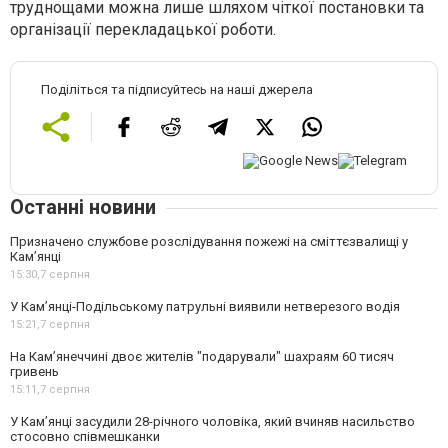
труднощами можна лише шляхом чіткої постановки та
організації перекладацької роботи.
Поділіться та підписуйтесь на наші джерела
Останні новини
Призначено службове розслідування пожежі на сміттєзвалищі у
Кам’янці
15:30,
7 серпня
У Кам’янці-Подільському патрульні виявили нетверезого водія
15:21,
7 серпня
На Камʼянеччині двоє жителів "подарували" шахраям 60 тисяч
гривень
15:11,
7 серпня
У Камʼянці засудили 28-річного чоловіка, який вчиняв насильство
стосовно співмешканки