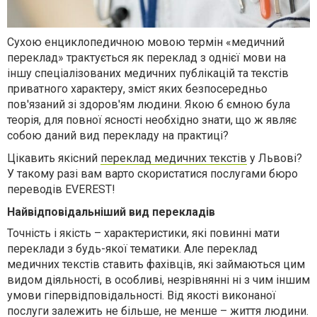
Сухою енциклопедичною мовою термін «медичний
переклад» трактується як переклад з однієї мови на
іншу спеціалізованих медичних публікацій та текстів
приватного характеру, зміст яких безпосередньо
пов'язаний зі здоров'ям людини. Якою б ємною була
теорія, для повної ясності необхідно знати, що ж являє
собою даний вид перекладу на практиці?
Цікавить якісний
переклад медичних текстів
у Львові?
У такому разі вам варто скористатися послугами бюро
переводів EVEREST!
Найвідповідальніший вид перекладів
Точність і якість – характеристики, які повинні мати
переклади з будь-якої тематики. Але переклад
медичних текстів ставить фахівців, які займаються цим
видом діяльності, в особливі, незрівнянні ні з чим іншим
умови гіпервідповідальності. Від якості виконаної
послуги залежить не більше, не менше – життя людини.