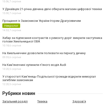
15:06,
7 серпня
У Дунаївцях 21-річна дівчина двічі обікрала магазин цифрової техніки
15:00,
7 серпня
Прощання із Захисником України Ігорем Драгусевичем
Некролог
14:53,
7 серпня
Хабар за підписання контрактів з ремонту доріг: викрили заступника
голови Хмельницької ОВА
10:18,
6 серпня
На Хмельниччині дозволили полювати на пернату дичину
09:59,
6 серпня
На Камʼянеччині зупинили п'яного водія Audi
13:20,
5 серпня
У старостаті Кам’янець-Подільської громади відкрили меморіал
загиблим захисникам
12:20,
5 серпня
Рубрики новин
Загальний розділ
Техніка
Здоров'я