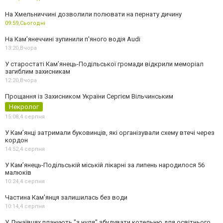
На Хмельниччині дозволили полювати на пернату дичину
09:59,
Сьогодні
На Камʼянеччині зупинили п'яного водія Audi
13:20,
Вчора
У старостаті Кам’янець-Подільської громади відкрили меморіал
загиблим захисникам
12:20,
Вчора
Прощання із Захисником України Сергієм Вільчинським
Некролог
15:08,
4 серпня
У Кам’янці затримали буковинців, які організували схему втечі через
кордон
14:52,
4 серпня
У Кам’янець-Подільській міській лікарні за липень народилося 56
малюків
10:24,
4 серпня
Частина Кам'янця залишилась без води
10:14,
4 серпня
У Дунаївцях планують "з нуля" збудувати котельню для освітнього