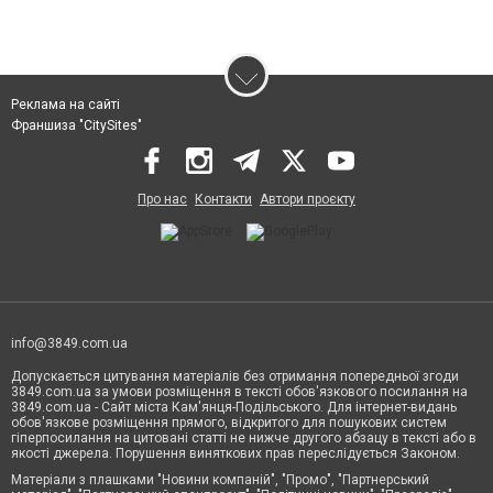
Реклама на сайті
Франшиза "CitySites"
Про нас
Контакти
Автори проєкту
info@3849.com.ua
Допускається цитування матеріалів без отримання попередньої згоди
3849.com.ua за умови розміщення в тексті обов'язкового посилання на
3849.com.ua - Сайт міста Кам'янця-Подільського. Для інтернет-видань
обов'язкове розміщення прямого, відкритого для пошукових систем
гіперпосилання на цитовані статті не нижче другого абзацу в тексті або в
якості джерела. Порушення виняткових прав переслідується Законом.
Матеріали з плашками "Новини компаній", "Промо", "Партнерський