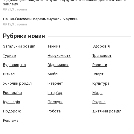
закладу
09:21,
3 серпня
На Камʼянеччині перейменували 6 вулиць
09:12,
3 серпня
Рубрики новин
Загальний розділ
Техніка
Здоров'я
Туризм
Нерухомість
Транспорт
Будівництво
Відпочинок
Розваги
Бізнес
Меблі
Спорт
Жіночий розділ
Інтернет
Культура
Економіка
Інтер'єр
Мода
Кулінарія
Послуги
Родина
Подорожі
Робота
Дитячий розділ
Реклама