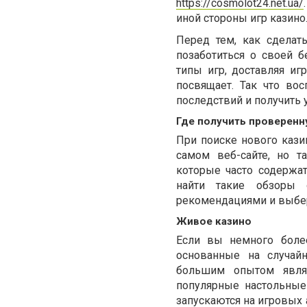
https://cosmolot24.net.ua/
иной стороны игр казино
Перед тем, как сделат
позаботиться о своей б
типы игр, доставляя иг
посвящает. Так что во
последствий и получить 
Где получить проверен
При поиске нового каз
самом веб-сайте, но т
которые часто содержа
найти такие обзоры 
рекомендациями и выбер
Живое казино
Если вы немного более
основанные на случай
большим опытом являю
популярные настольные 
запускаются на игровых 