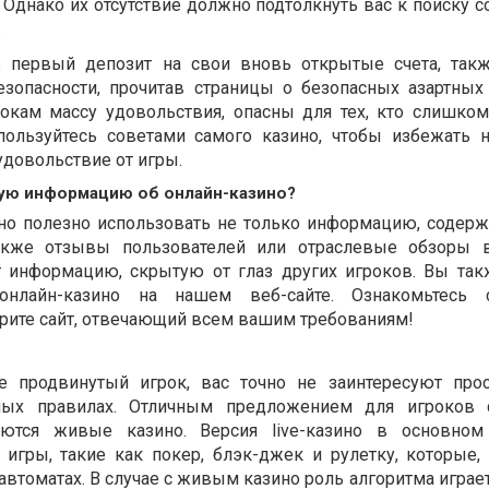
. Однако их отсутствие должно подтолкнуть вас к поиску 
.
ь первый депозит на свои вновь открытые счета, так
езопасности, прочитав страницы о безопасных азартных 
рокам массу удовольствия, опасны для тех, кто слишко
спользуйтесь советами самого казино, чтобы избежать 
удовольствие от игры.
ную информацию об онлайн-казино?
ино полезно использовать не только информацию, содер
акже отзывы пользователей или отраслевые обзоры в
т информацию, скрытую от глаз других игроков. Вы та
онлайн-казино на нашем веб-сайте. Ознакомьтесь
ите сайт, отвечающий всем вашим требованиям!
 продвинутый игрок, вас точно не заинтересуют про
ных правилах. Отличным предложением для игроков 
тся живые казино. Версия live-казино в основном
игры, такие как покер, блэк-джек и рулетку, которые, 
автоматах. В случае с живым казино роль алгоритма игра