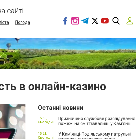
а сайті
міста
Погода
сть в онлайн-казино
Останні новини
15:30,
Призначено службове розслідування
Сьогодні
пожежі на сміттєзвалищі у Кам’янці
15:21,
У Кам’янці-Подільському патрульні
Сьогодні