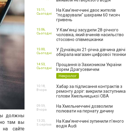
виявили нетверезого водія
15:11,
На Камʼянеччині двоє жителів
Сьогодні
"подарували" шахраям 60 тисяч
гривень
15:06,
У Камʼянці засудили 28-річного
Сьогодні
чоловіка, який вчиняв насильство
стосовно співмешканки
15:00,
У Дунаївцях 21-річна дівчина двічі
Сьогодні
обікрала магазин цифрової техніки
14:53,
Прощання із Захисником України
Сьогодні
Ігорем Драгусевичем
Некролог
10:18,
Хабар за підписання контрактів з
Вчора
ремонту доріг: викрили заступника
голови Хмельницької ОВА
09:59,
На Хмельниччині дозволили
Вчора
полювати на пернату дичину
 вы должны
13:20,
На Камʼянеччині зупинили п'яного
нно там вы
5 серпня
водія Audi
 на сайте