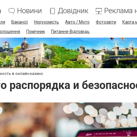
а
Новини
Довідник
Реклама н
лля
Вакансії
Нерухомість
Авто / Мото
Фотозвіти
Карта 
олошення
Помічник
Питання-Відповідь
ность в онлайн-казино
о распорядка и безопасно