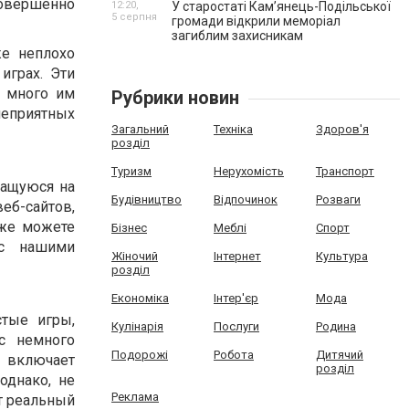
совершенно
12:20,
У старостаті Кам’янець-Подільської
5 серпня
громади відкрили меморіал
загиблим захисникам
же неплохо
играх. Эти
м много им
Рубрики новин
неприятных
Загальний
Техніка
Здоров'я
розділ
Туризм
Нерухомість
Транспорт
жащуюся на
Будівництво
Відпочинок
Розваги
еб-сайтов,
кже можете
Бізнес
Меблі
Спорт
 с нашими
Жіночий
Інтернет
Культура
розділ
Економіка
Інтер'єр
Мода
стые игры,
Кулінарія
Послуги
Родина
с немного
Подорожі
Робота
Дитячий
 включает
розділ
однако, не
Реклама
ет реальный