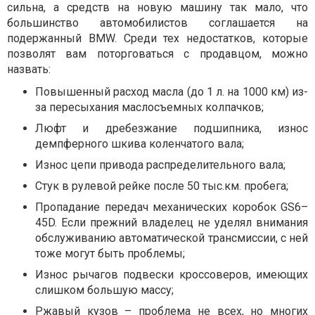
сильна, а средств на новую машину так мало, что
большинство автомобилистов соглашается на
подержанный BMW. Среди тех недостатков, которые
позволят вам поторговаться с продавцом, можно
назвать:
Повышенный расход масла (до 1 л. на 1000 км) из-
за пересыхания маслосъемных колпачков;
Люфт и дребезжание подшипника, износ
демпферного шкива коленчатого вала;
Износ цепи привода распределительного вала;
Стук в рулевой рейке после 50 тыс.км. пробега;
Пропадание передач механических коробок GS6–
45D. Если прежний владелец не уделял внимания
обслуживанию автоматической трансмиссии, с ней
тоже могут быть проблемы;
Износ рычагов подвески кроссоверов, имеющих
слишком большую массу;
Ржавый кузов – проблема не всех, но многих