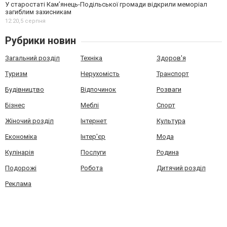
У старостаті Кам’янець-Подільської громади відкрили меморіал
загиблим захисникам
12:20,
5 серпня
Рубрики новин
Загальний розділ
Техніка
Здоров'я
Туризм
Нерухомість
Транспорт
Будівництво
Відпочинок
Розваги
Бізнес
Меблі
Спорт
Жіночий розділ
Інтернет
Культура
Економіка
Інтер'єр
Мода
Кулінарія
Послуги
Родина
Подорожі
Робота
Дитячий розділ
Реклама