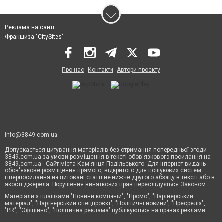
Реклама на сайті
Франшиза "CitySites"
Про нас
Контакти
Автори проєкту
info@3849.com.ua
Допускається цитування матеріалів без отримання попередньої згоди
3849.com.ua за умови розміщення в тексті обов'язкового посилання на
3849.com.ua - Сайт міста Кам'янця-Подільського. Для інтернет-видань
обов'язкове розміщення прямого, відкритого для пошукових систем
гіперпосилання на цитовані статті не нижче другого абзацу в тексті або в
якості джерела. Порушення виняткових прав переслідується Законом.
Матеріали з плашками "Новини компаній", "Промо", "Партнерський
матеріал", "Партнерський спецпроєкт", "Політичні новини", "Пресреліз",
"PR", "Офіційно", "Політична реклама" публікуються на правах реклами.