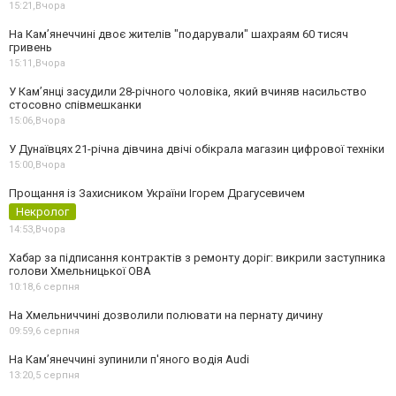
15:21,
Вчора
На Камʼянеччині двоє жителів "подарували" шахраям 60 тисяч
гривень
15:11,
Вчора
У Камʼянці засудили 28-річного чоловіка, який вчиняв насильство
стосовно співмешканки
15:06,
Вчора
У Дунаївцях 21-річна дівчина двічі обікрала магазин цифрової техніки
15:00,
Вчора
Прощання із Захисником України Ігорем Драгусевичем
Некролог
14:53,
Вчора
Хабар за підписання контрактів з ремонту доріг: викрили заступника
голови Хмельницької ОВА
10:18,
6 серпня
На Хмельниччині дозволили полювати на пернату дичину
09:59,
6 серпня
На Камʼянеччині зупинили п'яного водія Audi
13:20,
5 серпня