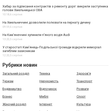
Хабар за підписання контрактів з ремонту доріг: викрили заступника
голови Хмельницької ОВА
10:18,
6 серпня
На Хмельниччині дозволили полювати на пернату дичину
09:59,
6 серпня
На Камʼянеччині зупинили п'яного водія Audi
13:20,
5 серпня
У старостаті Кам’янець-Подільської громади відкрили меморіал
загиблим захисникам
12:20,
5 серпня
Рубрики новин
Загальний розділ
Техніка
Здоров'я
Туризм
Нерухомість
Транспорт
Будівництво
Відпочинок
Розваги
Бізнес
Меблі
Спорт
Жіночий розділ
Інтернет
Культура