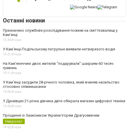
Останні новини
Призначено службове розслідування пожежі на сміттєзвалищі у
Кам’янці
15:30,
Вчора
У Кам’янці-Подільському патрульні виявили нетверезого водія
15:21,
Вчора
На Камʼянеччині двоє жителів "подарували" шахраям 60 тисяч
гривень
15:11,
Вчора
У Камʼянці засудили 28-річного чоловіка, який вчиняв насильство
стосовно співмешканки
15:06,
Вчора
У Дунаївцях 21-річна дівчина двічі обікрала магазин цифрової техніки
15:00,
Вчора
Прощання із Захисником України Ігорем Драгусевичем
Некролог
14:53,
Вчора