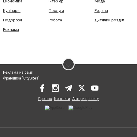
Економіка
Інтер'єр
Мода
Кулінарія
Послуги
Родина
Подорожі
Робота
Дитячий розділ
Реклама
Реклама на сайті
Франшиза "CitySites"
Про нас
Контакти
Автори проєкту