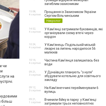
громади відкрили меморіал
загиблим захисникам
15:08,
Прощання із Захисником України
4 серпня
Сергієм Вільчинським
Некролог
14:52,
У Кам’янці затримали буковинців, які
4 серпня
організували схему втечі через
кордон
10:24,
У Кам’янець-Подільській міській
4 серпня
лікарні за липень народилося 56
малюків
10:14,
Частина Кам'янця залишилась без
4 серпня
води
и чи
ми
09:21,
У Дунаївцях планують "з нуля"
3 серпня
слуги на
збудувати котельню для освітнього
закладу
устрічі.
09:12,
На Камʼянеччині перейменували 6
3 серпня
вулиць
 чудовими
09:21,
Вчинили бійку в парку: у Кам’янці
и більш
1 серпня
затримали трьох неповнолітніх