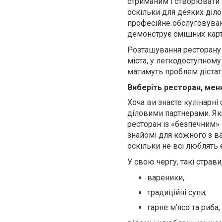
стриманим і створювати 
оскільки для деяких діл
професійне обслуговуванн
демонструє смішних карти
Розташування ресторану 
міста, у легкодоступному 
матимуть проблем дістати
Виберіть ресторан, мен
Хоча ви знаєте кулінарні
діловими партнерами. Якщ
ресторан із «безпечним»
знайомі для кожного з в
оскільки не всі люблять 
У свою чергу, такі страви,
вареники,
традиційні супи,
гарне м’ясо та риба,