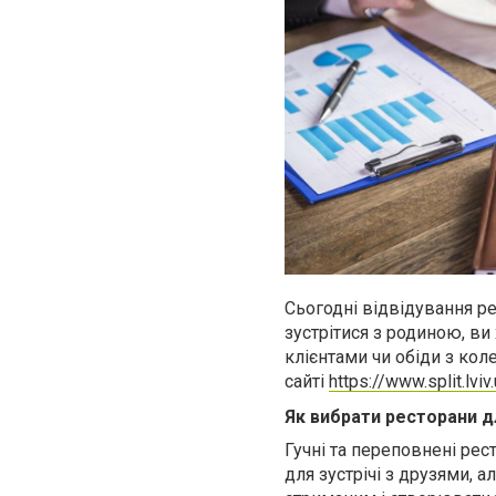
Сьогодні відвідування р
зустрітися з родиною, ви 
клієнтами чи обіди з кол
сайті
https://www.split.lviv
Як вибрати ресторани дл
Гучні та переповнені ре
для зустрічі з друзями, а