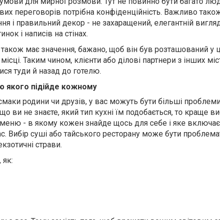
умови для мирної розмови. Тут не повинно бути багато люд
ових переговорів потрібна конфіденційність. Важливо тако
я і правильний декор - не захаращений, елегантній вигляд
нок і написів на стінах.
також має значення, бажано, щоб він був розташований у ц
місці. Таким чином, клієнти або ділові партнери з інших міс
ся туди й назад до готелю.
ю якого підійде кожному
 смаки родини чи друзів, у вас можуть бути більші проблеми
о ви не знаєте, який тип кухні їм подобається, то краще в
 меню - в якому кожен знайде щось для себе і яке включає
ас. Вибір суші або тайського ресторану може бути проблем
екзотичні страви.
 як: