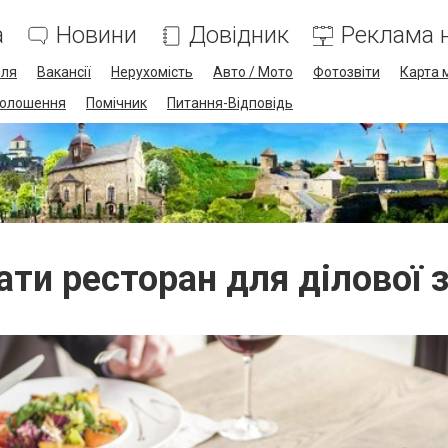
а
Новини
Довідник
Реклама н
лля
Вакансії
Нерухомість
Авто / Мото
Фотозвіти
Карта 
олошення
Помічник
Питання-Відповідь
ати ресторан для ділової з