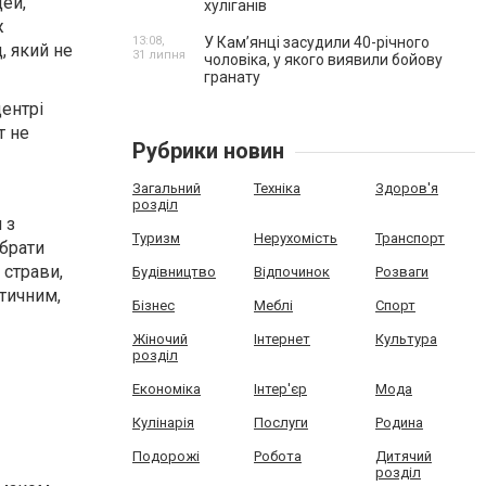
ей,
хуліганів
ж
13:08,
У Камʼянці засудили 40-річного
, який не
31 липня
чоловіка, у якого виявили бойову
гранату
ентрі
т не
Рубрики новин
Загальний
Техніка
Здоров'я
розділ
 з
Туризм
Нерухомість
Транспорт
ибрати
 страви,
Будівництво
Відпочинок
Розваги
атичним,
Бізнес
Меблі
Спорт
Жіночий
Інтернет
Культура
розділ
Економіка
Інтер'єр
Мода
Кулінарія
Послуги
Родина
Подорожі
Робота
Дитячий
розділ