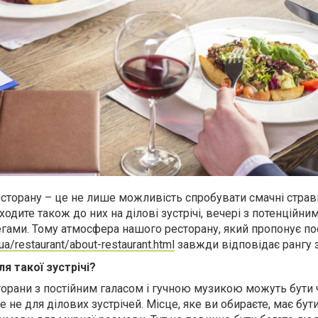
есторану – це не лише можливість спробувати смачні страв
ходите також до них на ділові зустрічі, вечері з потенційни
егами. Тому атмосфера нашого ресторану, який пропонує по
.ua/restaurant/about-restaurant.html
завжди відповідає рангу з
я такої зустрічі?
сторани з постійним галасом і гучною музикою можуть бути
ле не для ділових зустрічей. Місце, яке ви обираєте, має бут