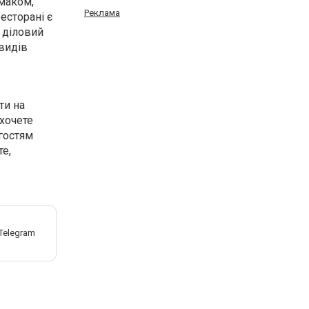
смаком,
Реклама
есторані є
ш діловий
 видів
ти на
 хочете
 гостям
те,