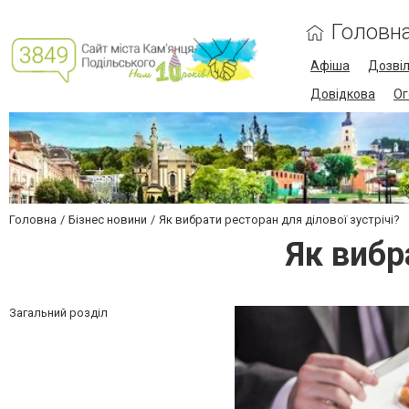
Головн
Афіша
Дозві
Довідкова
Ог
Головна
Бізнес новини
Як вибрати ресторан для ділової зустрічі?
Як вибр
Загальний розділ