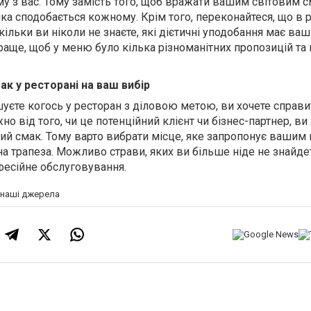
му з вас. Тому замість того, щоб вражати вашим світовим 
ка сподобається кожному. Крім того, переконайтеся, що в р
кільки ви ніколи не знаєте, які дієтичні уподобання має ва
краще, щоб у меню було кілька різноманітних пропозицій та
ак у ресторані на ваш вибір
уєте когось у ресторан з діловою метою, ви хочете справи
о від того, чи це потенційний клієнт чи бізнес-партнер, ви
ший смак. Тому варто вибрати місце, яке запропонує вашим
а трапеза. Можливо страви, яких ви більше ніде не знайде
фесійне обслуговування.
а наші джерела