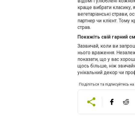
відомі і улюблені кожно
краще вибрати класику, я
вегетаріанські страви, ос
партнер чи клієнт. Тому 
страв.
Покажіть свій гарний см
Зазвичай, коли ви запрош
нього враження. Незалежн
показати, що у вас хоро
щось більше, ніж звичайн
унікальний декор чи про
Поділіться та підписуйтесь н