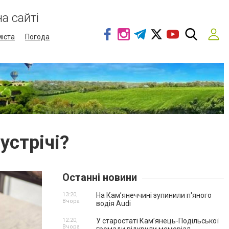
а сайті
міста
Погода
устрічі?
Останні новини
13:20,
На Камʼянеччині зупинили п'яного
Вчора
водія Audi
12:20,
У старостаті Кам’янець-Подільської
Вчора