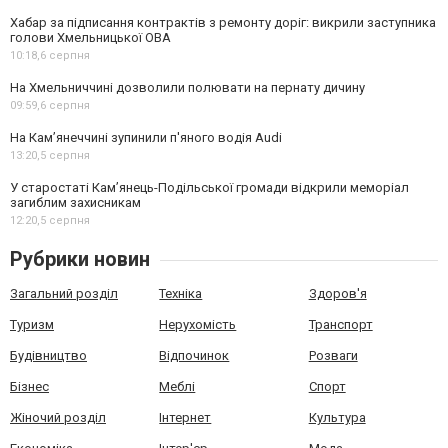
Хабар за підписання контрактів з ремонту доріг: викрили заступника
голови Хмельницької ОВА
10:18,
6 серпня
На Хмельниччині дозволили полювати на пернату дичину
09:59,
6 серпня
На Камʼянеччині зупинили п'яного водія Audi
13:20,
5 серпня
У старостаті Кам’янець-Подільської громади відкрили меморіал
загиблим захисникам
12:20,
5 серпня
Рубрики новин
Загальний розділ
Техніка
Здоров'я
Туризм
Нерухомість
Транспорт
Будівництво
Відпочинок
Розваги
Бізнес
Меблі
Спорт
Жіночий розділ
Інтернет
Культура