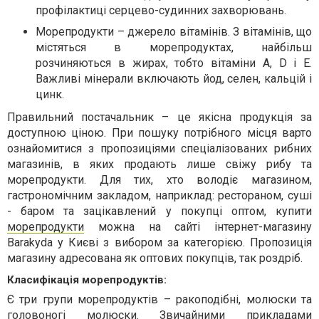
профілактиці серцево-судинних захворювань.
Морепродукти – джерело вітамінів. З вітамінів, що
містяться в морепродуктах, найбільш
розчиняються в жирах, тобто вітаміни A, D і E.
Важливі мінерали включають йод, селен, кальцій і
цинк.
Правильний постачальник – це якісна продукція за
доступною ціною. При пошуку потрібного місця варто
ознайомитися з пропозиціями спеціалізованих рибних
магазинів, в яких продають лише свіжу рибу та
морепродукти. Для тих, хто володіє магазином,
гастрономічним закладом, наприклад: рестораном, суші
- баром та зацікавлений у покупці оптом,
купити
морепродукти
можна на сайті інтернет-магазину
Barakyda у Києві з вибором за категорією. Пропозиція
магазину адресована як оптових покупців, так роздріб.
Класифікація морепродуктів:
Є три групи морепродуктів – ракоподібні, молюски та
головоногі молюски. Звичайними прикладами