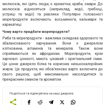
молюсків, які їдять люди, є креветки, краби, омари. До
молюсків відносяться (наприклад, мідії, гребінці,
устриці та мідії) та равлики. Популярні головоногі
морепродукти включають: восьминоги, кальмари та
каракатиці.
Чому варто придбати морепродукти?
Риба та морепродукти - важлива складова здорового та
збалансованого харчування. Вони є джерелом
клітковини, вітамінів та мінералів. Також вони
сприймаються як афродизіак. Морепродукти, крім
харчової цінності, мають цікавий і оригінальний смак.
Це цінне джерело білка та корисних низькокалорійних
жирів. Це продукти, які обов'язково варто включити до
свого раціону, щоб максимально насолодитися їх
прекрасним смаком та ароматом.
Поділіться та підписуйтесь на наші джерела