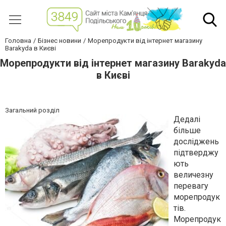
Головна
Бізнес новини
Морепродукти від інтернет магазину
Barakyda в Києві
Морепродукти від інтернет магазину Barakyda
в Києві
Загальний розділ
Дедалі
більше
досліджень
підтверджу
ють
величезну
перевагу
морепродук
тів.
Морепродук