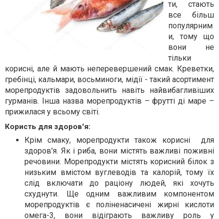
ти, стають
все більш
популярним
и, тому що
вони не
тільки
корисні, але й мають неперевершений смак. Креветки,
гребінці, кальмари, восьминоги, мідії - такий асортимент
морепродуктів задовольнить навіть найвибагливіших
гурманів. Інша назва морепродуктів – фрутті ді маре –
прижилася у всьому світі.
Користь для здоров'я:
Крім смаку, морепродукти також корисні
для
здоров'я. Як і риба, вони містять важливі поживні
речовини. Морепродукти містять корисний білок з
низьким вмістом вуглеводів та калорій, тому їх
слід включати до раціону людей, які хочуть
схуднути. Ще одним важливим компонентом
морепродуктів є поліненасичені жирні кислоти
омега-3, вони відіграють важливу роль у