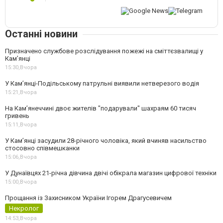
Останні новини
Призначено службове розслідування пожежі на сміттєзвалищі у
Кам’янці
15:30,
Вчора
У Кам’янці-Подільському патрульні виявили нетверезого водія
15:21,
Вчора
На Камʼянеччині двоє жителів "подарували" шахраям 60 тисяч
гривень
15:11,
Вчора
У Камʼянці засудили 28-річного чоловіка, який вчиняв насильство
стосовно співмешканки
15:06,
Вчора
У Дунаївцях 21-річна дівчина двічі обікрала магазин цифрової техніки
15:00,
Вчора
Прощання із Захисником України Ігорем Драгусевичем
Некролог
14:53,
Вчора