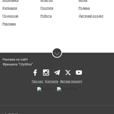
Економіка
Інтер'єр
Мода
Кулінарія
Послуги
Родина
Подорожі
Робота
Дитячий розділ
Реклама
Реклама на сайті
Франшиза "CitySites"
Про нас
Контакти
Автори проєкту