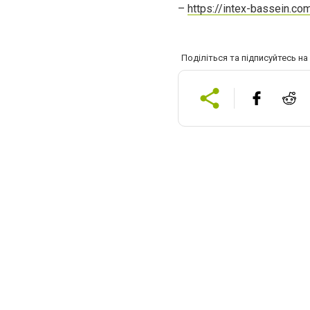
–
https://intex-bassein.co
Поділіться та підписуйтесь н