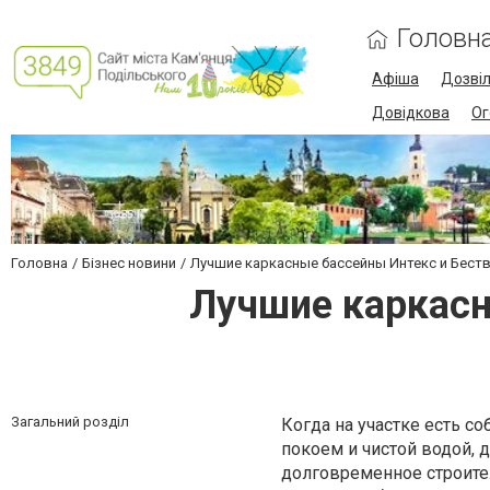
Головн
Афіша
Дозві
Довідкова
Ог
Головна
Бізнес новини
Лучшие каркасные бассейны Интекс и Беств
Лучшие каркасн
Загальний розділ
Когда на участке есть со
покоем и чистой водой, 
долговременное строител