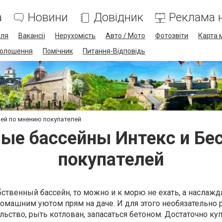
а
Новини
Довідник
Реклама н
лля
Вакансії
Нерухомість
Авто / Мото
Фотозвіти
Карта 
олошення
Помічник
Питання-Відповідь
ей по мнению покупателей
ые бассейны Интекс и Бе
покупателей
бственный бассейн, то можно и к морю не ехать, а наслажд
домашним уютом прям на даче. И для этого необязательно 
ьство, рыть котлован, запасаться бетоном. Достаточно ку