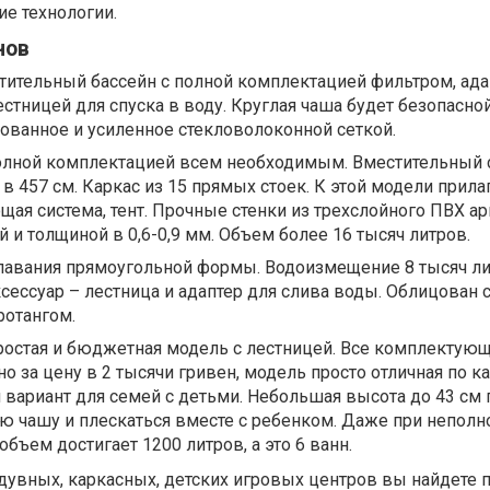
е технологии.
нов
стительный бассейн с полной комплектацией фильтром, ад
естницей для спуска в воду. Круглая чаша будет безопасно
ованное и усиленное стекловолоконной сеткой.
олной комплектацией всем необходимым. Вместительный 
в 457 см. Каркас из 15 прямых стоек. К этой модели прила
щая система, тент. Прочные стенки из трехслойного ПВХ 
й и толщиной в 0,6-0,9 мм. Объем более 16 тысяч литров.
плавания прямоугольной формы. Водоизмещение 8 тысяч ли
ессуар – лестница и адаптер для слива воды. Облицован 
ротангом.
ростая и бюджетная модель с лестницей. Все комплектую
но за цену в 2 тысячи гривен, модель просто отличная по к
вариант для семей с детьми. Небольшая высота до 43 см 
ю чашу и плескаться вместе с ребенком. Даже при непол
бъем достигает 1200 литров, а это 6 ванн.
дувных, каркасных, детских игровых центров вы найдете 