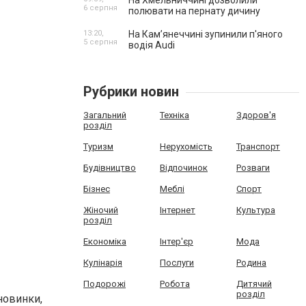
На Хмельниччині дозволили
6 серпня
полювати на пернату дичину
13:20,
На Камʼянеччині зупинили п'яного
5 серпня
водія Audi
Рубрики новин
Загальний
Техніка
Здоров'я
розділ
Туризм
Нерухомість
Транспорт
Будівництво
Відпочинок
Розваги
Бізнес
Меблі
Спорт
Жіночий
Інтернет
Культура
розділ
Економіка
Інтер'єр
Мода
Кулінарія
Послуги
Родина
Подорожі
Робота
Дитячий
розділ
новинки,