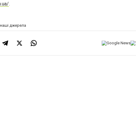
m.ua/
.
а наші джерела