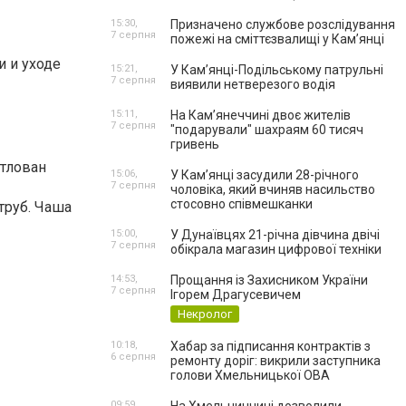
15:30,
Призначено службове розслідування
7 серпня
пожежі на сміттєзвалищі у Кам’янці
и и уходе
15:21,
У Кам’янці-Подільському патрульні
7 серпня
виявили нетверезого водія
15:11,
На Камʼянеччині двоє жителів
7 серпня
"подарували" шахраям 60 тисяч
гривень
отлован
15:06,
У Камʼянці засудили 28-річного
7 серпня
чоловіка, який вчиняв насильство
стосовно співмешканки
труб. Чаша
15:00,
У Дунаївцях 21-річна дівчина двічі
7 серпня
обікрала магазин цифрової техніки
14:53,
Прощання із Захисником України
7 серпня
Ігорем Драгусевичем
Некролог
10:18,
Хабар за підписання контрактів з
6 серпня
ремонту доріг: викрили заступника
голови Хмельницької ОВА
09:59,