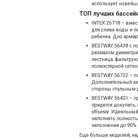
использует новейши
ТОП лучших бассей
INTEX 26718 ­– вме
для слива воды и л
ребенка. Дно армир
BESTWAY 56438 с п
размахом диаметра 
лестница, фильтрую
полиэстерной сетко
BESTWAY 56722 ­– 
Дополнительный акс
стороны стальным 
BESTWAY 56401 – п
придется докупать, 
объему. Идеальный 
наполнять полность
наполнении до 90% о
Еще больше моделей, на