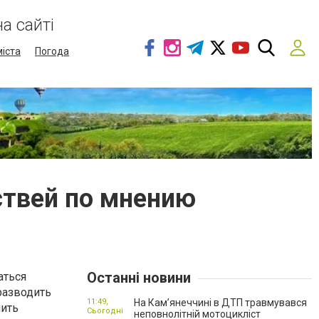
а сайті
міста
Погода
ствей по мнению
Останні новини
аться
разводить
11:49,
На Кам’янеччині в ДТП травмувався
пить
Сьогодні
неповнолітній мотоцикліст