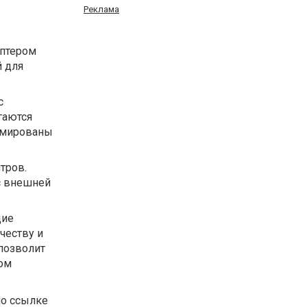
Реклама
аптером
й для
с
гаются
армированы
тров.
с внешней
щие
ачеству и
позволит
ном
по ссылке