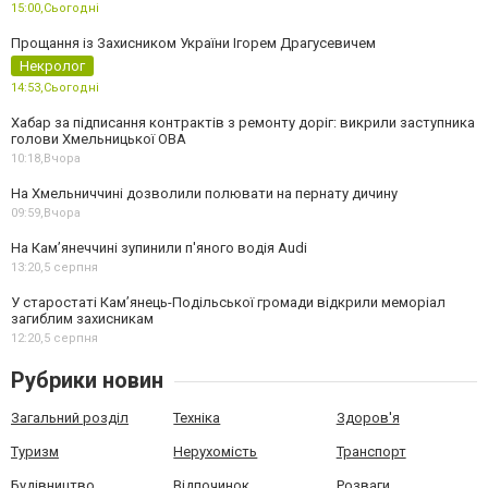
15:00,
Сьогодні
Прощання із Захисником України Ігорем Драгусевичем
Некролог
14:53,
Сьогодні
Хабар за підписання контрактів з ремонту доріг: викрили заступника
голови Хмельницької ОВА
10:18,
Вчора
На Хмельниччині дозволили полювати на пернату дичину
09:59,
Вчора
На Камʼянеччині зупинили п'яного водія Audi
13:20,
5 серпня
У старостаті Кам’янець-Подільської громади відкрили меморіал
загиблим захисникам
12:20,
5 серпня
Рубрики новин
Загальний розділ
Техніка
Здоров'я
Туризм
Нерухомість
Транспорт
Будівництво
Відпочинок
Розваги