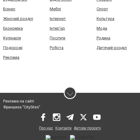
Бізнес
Меблі
Спорт
Жіночий розділ
Інтернет
Культура
Економіка
Інтер'єр
Мода
Кулінарія
Послуги
Родина
Подорожі
Робота
Дитячий розділ
Реклама
Реклама на сайті
Франшиза "CitySites"
Про нас
Контакти
Автори проєкту