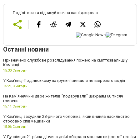
Поділіться та підписуйтесь на наші джерела
Останні новини
Призначено службове розслідування пожежі на сміттєзвалищі у
Кам’янці
15:30,
Сьогодні
У Кам’янці-Подільському патрульні виявили нетверезого водія
15:21,
Сьогодні
На Камʼянеччині двоє жителів "подарували" шахраям 60 тисяч
гривень
15:11,
Сьогодні
У Камʼянці засудили 28-річного чоловіка, який вчиняв насильство
стосовно співмешканки
15:06,
Сьогодні
У Дунаївцях 21-річна дівчина двічі обікрала магазин цифрової техніки