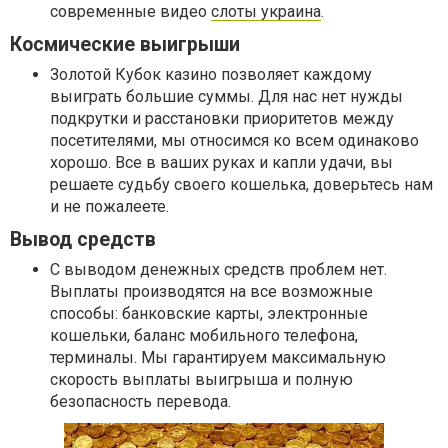
современные видео
слоты украина
.
Космические выигрыши
Золотой Кубок казино позволяет каждому
выиграть большие суммы. Для нас нет нужды
подкрутки и расстановки приоритетов между
посетителями, мы относимся ко всем одинаково
хорошо. Все в ваших руках и капли удачи, вы
решаете судьбу своего кошелька, доверьтесь нам
и не пожалеете.
Вывод средств
С выводом денежных средств проблем нет.
Выплаты производятся на все возможные
способы: банковские карты, электронные
кошельки, баланс мобильного телефона,
терминалы. Мы гарантируем максимальную
скорость выплаты выигрыша и полную
безопасность перевода.