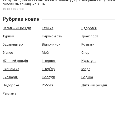
Хабар за підписання контрактів з ремонту доріг: викрили заступника
голови Хмельницької ОВА
10:18,
6 серпня
Рубрики новин
Загальний розділ
Техніка
Здоров'я
Туризм
Нерухомість
Транспорт
Будівництво
Відпочинок
Розваги
Бізнес
Меблі
Спорт
Жіночий розділ
Інтернет
Культура
Економіка
Інтер'єр
Мода
Кулінарія
Послуги
Родина
Подорожі
Робота
Дитячий розділ
Реклама