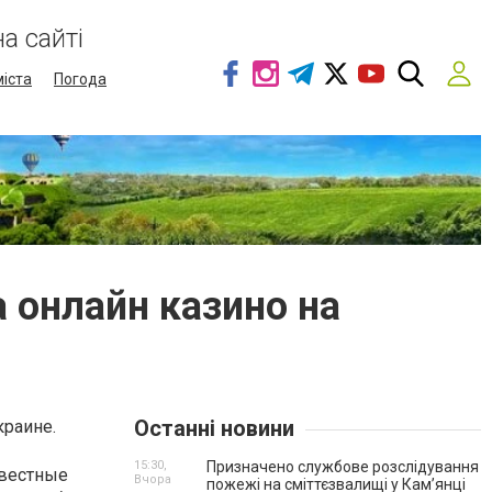
а сайті
міста
Погода
 онлайн казино на
Останні новини
краине.
15:30,
Призначено службове розслідування
звестные
Вчора
пожежі на сміттєзвалищі у Кам’янці