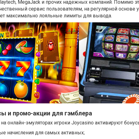
 Playtech, MegaJack и прочих надежных компаний. Помимо э
чественный сервис пользователям, на регулярной основе 
ает максимально лояльные лимиты для вывода.
ы и промо-акции для гэмблера
на онлайн-эмуляторах игроки Joycasino активируют бонус
ые начисления для самых активных;