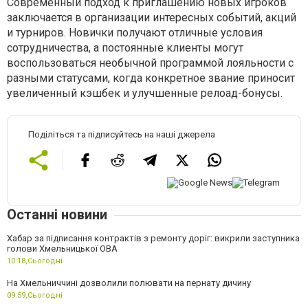
Современный подход к приглашению новых игроков
заключается в организации интересных событий, акций
и турниров. Новички получают отличные условия
сотрудничества, а постоянные клиенты могут
воспользоваться необычной программой лояльности с
разными статусами, когда конкретное звание приносит
увеличенный кэшбек и улучшенные релоад-бонусы.
Поділіться та підписуйтесь на наші джерела
Останні новини
Хабар за підписання контрактів з ремонту доріг: викрили заступника
голови Хмельницької ОВА
10:18,
Сьогодні
На Хмельниччині дозволили полювати на пернату дичину
09:59,
Сьогодні