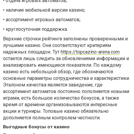
• отдача игровых автоматов;
• наличие мобильной версии казино;
• ассортимент игровых автоматов;
• круглосуточная поддержка.
Верхние строчки рейтинга заполнены проверенными и
лучшими казино. Они соответствуют критериям
надежных площадок. Тут
https://topcazino-arena.com
остается лишь следить за обновлениями информации и
анализировать имеющиеся показатели. По каждому
казино есть небольшой обзор, где обозначаются
основные параметры сотрудничества и характеристики.
Эталоном качества является заведение, где
ассортимент автоматов постоянно пополняется новыми
играми, есть большое количество бонусов, а также
время от времени организовываются интересные
акции и турниры. Топовые казино обязательно
дополняется полным контролем честности.
Выгодные бонусы от казино