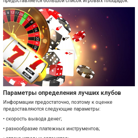
предоставляется большой список игровых площадок.
Параметры определения лучших клубов
Информации предостаточно, поэтому к оценке
предоставляются следующие параметры:
• скорость вывода денег;
• разнообразие платежных инструментов;