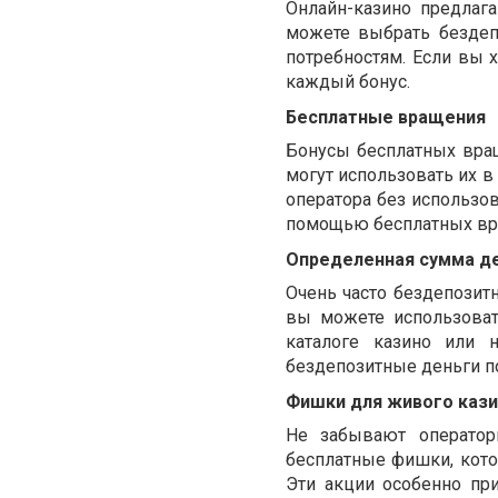
Онлайн-казино предлаг
можете выбрать бездеп
потребностям. Если вы х
каждый бонус.
Бесплатные вращения
Бонусы бесплатных вра
могут использовать их в
оператора без использо
помощью бесплатных вр
Определенная сумма д
Очень часто бездепозит
вы можете использоват
каталоге казино или 
бездепозитные деньги по
Фишки для живого каз
Не забывают оператор
бесплатные фишки, кото
Эти акции особенно пр