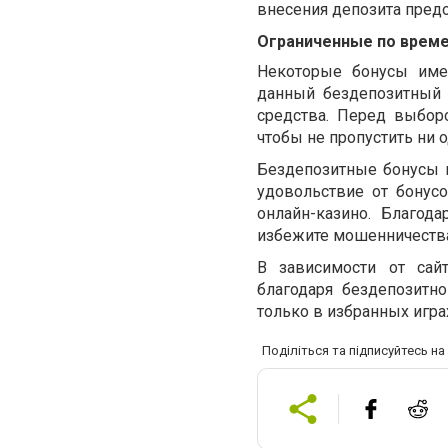
внесения депозита предо
Ограниченные по време
Некоторые бонусы име
данный бездепозитный 
средства. Перед выбор
чтобы не пропустить ни 
Бездепозитные бонусы в
удовольствие от бонус
онлайн-казино. Благод
избежите мошенничества
В зависимости от сай
благодаря бездепозитно
только в избранных игра
Поділіться та підписуйтесь н