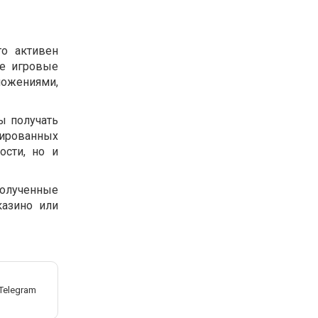
о активен
ые игровые
ложениями,
ы получать
зированных
ости, но и
олученные
казино или