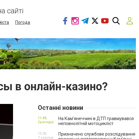
а сайті
міста
Погода
сы в онлайн-казино?
Останні новини
11:49,
На Кам’янеччині в ДТП травмувався
Сьогодні
неповнолітній мотоцикліст
15:30,
Призначено службове розслідування
7 серпня