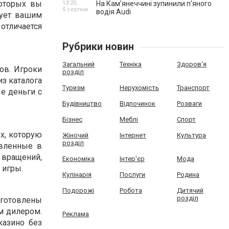
которых вы
13:20,
На Камʼянеччині зупинили п'яного
5 серпня
водія Audi
вует вашим
 отличается
Рубрики новин
Загальний
Техніка
Здоров'я
ов. Игроки
розділ
из каталога
Туризм
Нерухомість
Транспорт
е деньги с
Будівництво
Відпочинок
Розваги
Бізнес
Меблі
Спорт
х, которую
Жіночий
Інтернет
Культура
розділ
авленные в
вращений,
Економіка
Інтер'єр
Мода
 игры.
Кулінарія
Послуги
Родина
Подорожі
Робота
Дитячий
розділ
готовлены
м дилером.
Реклама
казино без