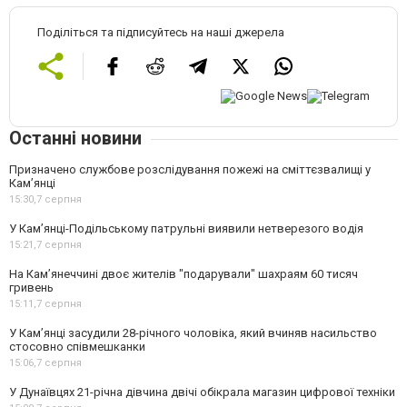
Поділіться та підписуйтесь на наші джерела
Останні новини
Призначено службове розслідування пожежі на сміттєзвалищі у
Кам’янці
15:30,
7 серпня
У Кам’янці-Подільському патрульні виявили нетверезого водія
15:21,
7 серпня
На Камʼянеччині двоє жителів "подарували" шахраям 60 тисяч
гривень
15:11,
7 серпня
У Камʼянці засудили 28-річного чоловіка, який вчиняв насильство
стосовно співмешканки
15:06,
7 серпня
У Дунаївцях 21-річна дівчина двічі обікрала магазин цифрової техніки