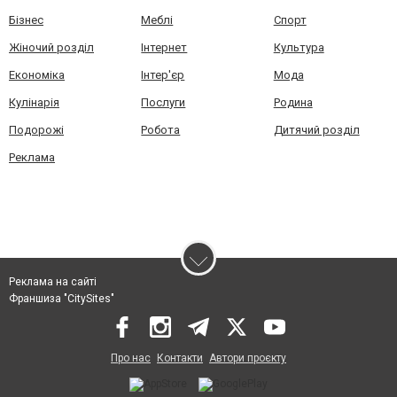
Бізнес
Меблі
Спорт
Жіночий розділ
Інтернет
Культура
Економіка
Інтер'єр
Мода
Кулінарія
Послуги
Родина
Подорожі
Робота
Дитячий розділ
Реклама
Реклама на сайті
Франшиза "CitySites"
Про нас
Контакти
Автори проєкту