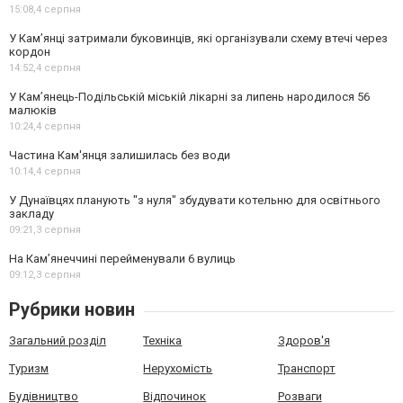
15:08,
4 серпня
У Кам’янці затримали буковинців, які організували схему втечі через
кордон
14:52,
4 серпня
У Кам’янець-Подільській міській лікарні за липень народилося 56
малюків
10:24,
4 серпня
Частина Кам'янця залишилась без води
10:14,
4 серпня
У Дунаївцях планують "з нуля" збудувати котельню для освітнього
закладу
09:21,
3 серпня
На Камʼянеччині перейменували 6 вулиць
09:12,
3 серпня
Рубрики новин
Загальний розділ
Техніка
Здоров'я
Туризм
Нерухомість
Транспорт
Будівництво
Відпочинок
Розваги