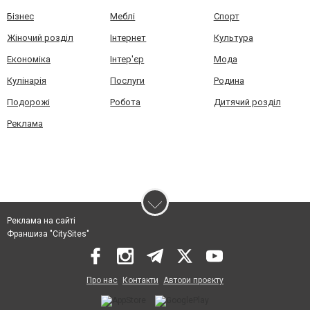
Бізнес
Меблі
Спорт
Жіночий розділ
Інтернет
Культура
Економіка
Інтер'єр
Мода
Кулінарія
Послуги
Родина
Подорожі
Робота
Дитячий розділ
Реклама
Реклама на сайті
Франшиза "CitySites"
Про нас
Контакти
Автори проєкту