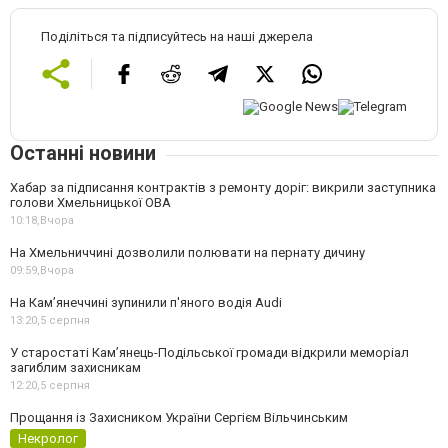
Поділіться та підписуйтесь на наші джерела
Останні новини
Хабар за підписання контрактів з ремонту доріг: викрили заступника
голови Хмельницької ОВА
10:18,
Вчора
На Хмельниччині дозволили полювати на пернату дичину
09:59,
Вчора
На Камʼянеччині зупинили п'яного водія Audi
13:20,
5 серпня
У старостаті Кам’янець-Подільської громади відкрили меморіал
загиблим захисникам
12:20,
5 серпня
Прощання із Захисником України Сергієм Вільчинським
Некролог