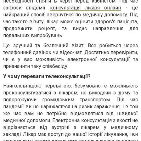
необхідності стояти в черзі перед кабінетом. Під час
загрози епідемії
консультація лікаря онлайн
- це
найкращий спосіб звернутися по медичну допомогу. Під
час такого візиту, лікар може оцінити здоров'я пацієнта,
продовжити рецепт, та видає направлення для
подальших випробувань.
Це зручний та безпечний візит. Все робиться через
телефонний дзвінок чи відео-чат. Достатньо перевірити,
чи є у вас можливість електронної консультації та
призначити таку співбесіду.
У чому переваги телеконсультації?
Найголовнішою перевагою, безумовно, є можливість
проконсультуватися з лікарем, не виходячи з дому та
подорожуючи громадським транспортом. Під час
пандемії ви не наражаєтеся на ризик зараження, і в той
же час вам не потрібно відмовлятися від швидкої
медичної допомоги. Електронна консультація з якості не
відрізняється від зустрічі з лікарем у медичному
закладі. Лікар має доступ до вашої історії лікування, і ви