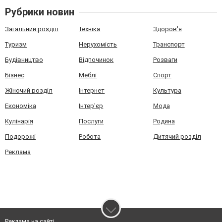
Рубрики новин
Загальний розділ
Техніка
Здоров'я
Туризм
Нерухомість
Транспорт
Будівництво
Відпочинок
Розваги
Бізнес
Меблі
Спорт
Жіночий розділ
Інтернет
Культура
Економіка
Інтер'єр
Мода
Кулінарія
Послуги
Родина
Подорожі
Робота
Дитячий розділ
Реклама
Реклама на сайті