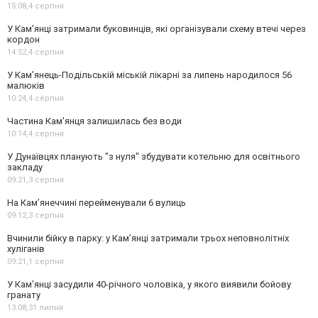
15:08,
4 серпня
У Кам’янці затримали буковинців, які організували схему втечі через
кордон
14:52,
4 серпня
У Кам’янець-Подільській міській лікарні за липень народилося 56
малюків
10:24,
4 серпня
Частина Кам'янця залишилась без води
10:14,
4 серпня
У Дунаївцях планують "з нуля" збудувати котельню для освітнього
закладу
09:21,
3 серпня
На Камʼянеччині перейменували 6 вулиць
09:12,
3 серпня
Вчинили бійку в парку: у Кам’янці затримали трьох неповнолітніх
хуліганів
09:21,
1 серпня
У Камʼянці засудили 40-річного чоловіка, у якого виявили бойову
гранату
13:08,
31 липня