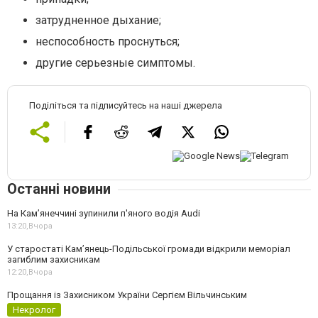
затрудненное дыхание;
неспособность проснуться;
другие серьезные симптомы.
Поділіться та підписуйтесь на наші джерела
Останні новини
На Камʼянеччині зупинили п'яного водія Audi
13:20,
Вчора
У старостаті Кам’янець-Подільської громади відкрили меморіал
загиблим захисникам
12:20,
Вчора
Прощання із Захисником України Сергієм Вільчинським
Некролог