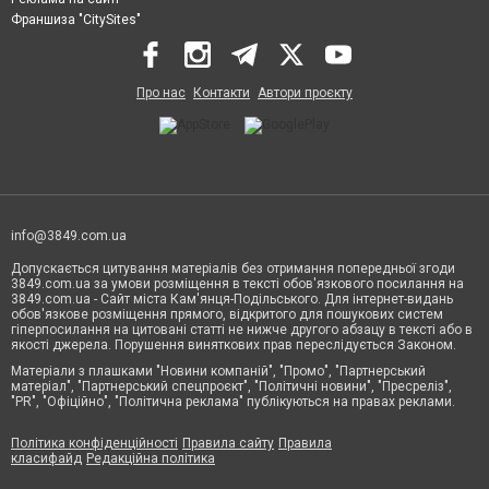
Франшиза "CitySites"
Про нас
Контакти
Автори проєкту
info@3849.com.ua
Допускається цитування матеріалів без отримання попередньої згоди
3849.com.ua за умови розміщення в тексті обов'язкового посилання на
3849.com.ua - Сайт міста Кам'янця-Подільського. Для інтернет-видань
обов'язкове розміщення прямого, відкритого для пошукових систем
гіперпосилання на цитовані статті не нижче другого абзацу в тексті або в
якості джерела. Порушення виняткових прав переслідується Законом.
Матеріали з плашками "Новини компаній", "Промо", "Партнерський
матеріал", "Партнерський спецпроєкт", "Політичні новини", "Пресреліз",
"PR", "Офіційно", "Політична реклама" публікуються на правах реклами.
Політика конфіденційності
Правила сайту
Правила
класифайд
Редакційна політика