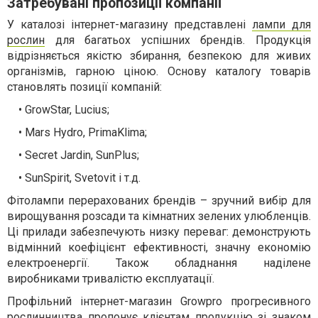
Затребувані пропозиції компанії
У каталозі інтернет-магазину представлені
лампи для
рослин
для багатьох успішних брендів. Продукція
відрізняється якістю збирання, безпекою для живих
організмів, гарною ціною. Основу каталогу товарів
становлять позиції компаній:
• GrowStar, Lucius;
• Mars Hydro, PrimaKlima;
• Secret Jardin, SunPlus;
• SunSpirit, Svetovit
і т
.
д
.
Фітолампи
перерахованих брендів
–
зручний вибір для
вирощування розсади та кімнатних зелених улюбленців
.
Ці прилади забезпечують низку переваг
:
д
емонструють
відмінний коефіцієнт ефективності
,
значну економію
електроенергії
.
Також обладнання наділене
виробниками тривалістю експлуатації
.
Профільний інтернет
-
магазин
Growpro
прогресивного
рослинництва пропонує клієнтам продукці
ю
зі знаком