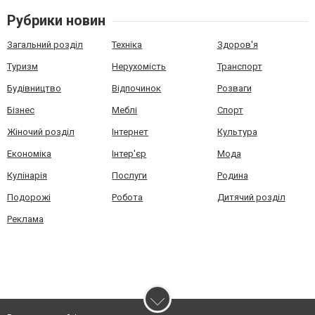
Рубрики новин
Загальний розділ
Техніка
Здоров'я
Туризм
Нерухомість
Транспорт
Будівництво
Відпочинок
Розваги
Бізнес
Меблі
Спорт
Жіночий розділ
Інтернет
Культура
Економіка
Інтер'єр
Мода
Кулінарія
Послуги
Родина
Подорожі
Робота
Дитячий розділ
Реклама