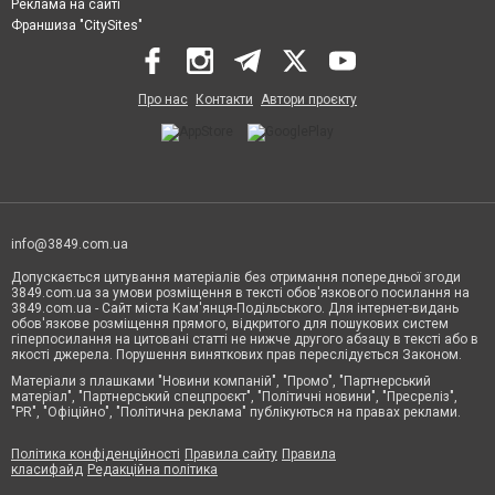
Реклама на сайті
Франшиза "CitySites"
Про нас
Контакти
Автори проєкту
info@3849.com.ua
Допускається цитування матеріалів без отримання попередньої згоди
3849.com.ua за умови розміщення в тексті обов'язкового посилання на
3849.com.ua - Сайт міста Кам'янця-Подільського. Для інтернет-видань
обов'язкове розміщення прямого, відкритого для пошукових систем
гіперпосилання на цитовані статті не нижче другого абзацу в тексті або в
якості джерела. Порушення виняткових прав переслідується Законом.
Матеріали з плашками "Новини компаній", "Промо", "Партнерський
матеріал", "Партнерський спецпроєкт", "Політичні новини", "Пресреліз",
"PR", "Офіційно", "Політична реклама" публікуються на правах реклами.
Політика конфіденційності
Правила сайту
Правила
класифайд
Редакційна політика