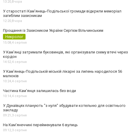
13:20,
Вчора
У старостаті Кам’янець-Подільської громади відкрили меморіал
загиблим захисникам
12:20,
Вчора
Прощання із Захисником України Сергієм Вільчинським
Некролог
15:08,
4 серпня
У Кам’янці затримали буковинців, які організували схему втечі через
кордон
14:52,
4 серпня
У Кам’янець-Подільській міській лікарні за липень народилося 56
малюків
10:24,
4 серпня
Частина Кам'янця залишилась без води
10:14,
4 серпня
У Дунаївцях планують "з нуля" збудувати котельню для освітнього
закладу
09:21,
3 серпня
На Камʼянеччині перейменували 6 вулиць
09:12,
3 серпня