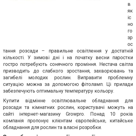
в
як
іс
но
го
зр
ос
тання розсади – правильне освітлення у достатній
кількості. У зимові дні і на початку весни паростки
гостро потребують сонячного проміння. Нестача світла
призводить до слабкого зростання, захворювань та
загибелі молодих рослин. Виправити проблемну
ситуацію можна за допомогою фітоламп. Ці прилади
забезпечують оптимальну температуру кольору.
Купити відмінне освітлювальне обладнання для
розсади та кімнатних рослин, користувачі можуть на
сайт
і
інтернет-магазину Growpro. Понад 10 років
компанія пропонує клієнтам європейське, китайське
обладнання для рослин та власні розробки.