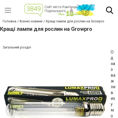
Головна
Бізнес новини
Кращі лампи для рослин на Growpro
Кращі лампи для рослин на Growpro
Загальний розділ
О
д
на
з
ва
ж
ли
в
их
у
м
о