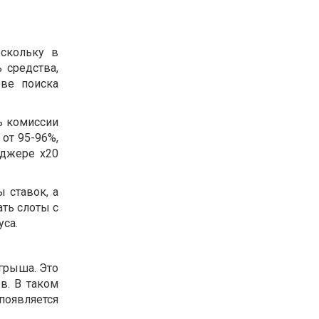
оскольку в
 средства,
ове поиска
ь комиссии
от 95-96%,
йджере х20
 ставок, а
ать слоты с
уса.
грыша. Это
в. В таком
оявляется