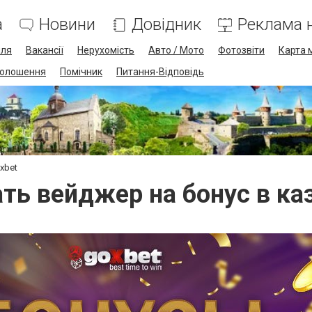
а
Новини
Довідник
Реклама н
лля
Вакансії
Нерухомість
Авто / Мото
Фотозвіти
Карта 
олошення
Помічник
Питання-Відповідь
xbet
ть вейджер на бонус в ка