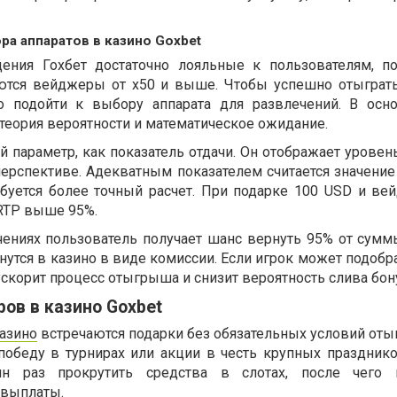
а аппаратов в казино Goxbet
дения Гохбет достаточно лояльные к пользователям, п
уются вейджеры от х50 и выше. Чтобы успешно отыграть
но подойти к выбору аппарата для развлечений. В осн
теория вероятности и математическое ожидание.
 параметр, как показатель отдачи. Он отображает уровен
ерспективе. Адекватным показателем считается значение 
буется более точный расчет. При подарке 100 USD и ве
 RTP выше 95%.
ениях пользователь получает шанс вернуть 95% от суммы
нутся в казино в виде комиссии. Если игрок может подобр
ускорит процесс отыгрыша и снизит вероятность слива бон
ов в казино Goxbet
казино
встречаются подарки без обязательных условий оты
победу в турнирах или акции в честь крупных празднико
дин раз прокрутить средства в слотах, после чего п
 выплаты.