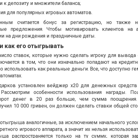
 к депозиту и множители баланса;
ия для популярных игровых автоматов.
енным считается бонус за регистрацию, но также н
ные предложения. Чтобы мотивировать клиентов на а
ии на дни рождения и праздничные даты.
и как его отыгрывать
число ставок, которые нужно сделать игроку для вывода 
лючается в том, что они изначально попадают на кредитн
 использовать как реальные деньги. Все, что доступно г
втоматах.
дарков установлен вейджер х20 для денежных средств
 Рассмотрим особенности использования награды. Пол
орот денег в 20 раз больше, чем сумма поощрения.
лучил 10 000 гривен, он должен сделать ставки общей ст
отыгрыша аналогичные, за исключением начального усло
етного игрового аппарата, а значит их нельзя использов
ыша распространяется только на ту сумму, которая за