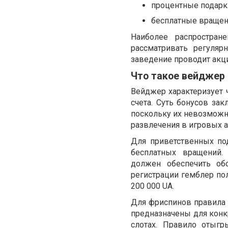
процентные подарки
бесплатные вращен
Наиболее распростран
рассматривать регуляр
заведение проводит акц
Что такое вейджер 
Вейджер характеризует 
счета. Суть бонусов зак
поскольку их невозможно
развлечения в игровых а
Для приветственных по
бесплатных вращений.
должен обеспечить об
регистрации гемблер по
200 000 UA.
Для фриспинов правила 
предназначены для конкр
слотах. Правило отыгр