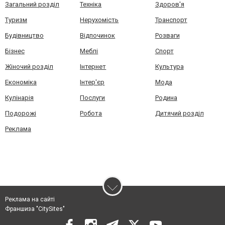
Загальний розділ
Техніка
Здоров'я
Туризм
Нерухомість
Транспорт
Будівництво
Відпочинок
Розваги
Бізнес
Меблі
Спорт
Жіночий розділ
Інтернет
Культура
Економіка
Інтер'єр
Мода
Кулінарія
Послуги
Родина
Подорожі
Робота
Дитячий розділ
Реклама
Реклама на сайті
Франшиза "CitySites"