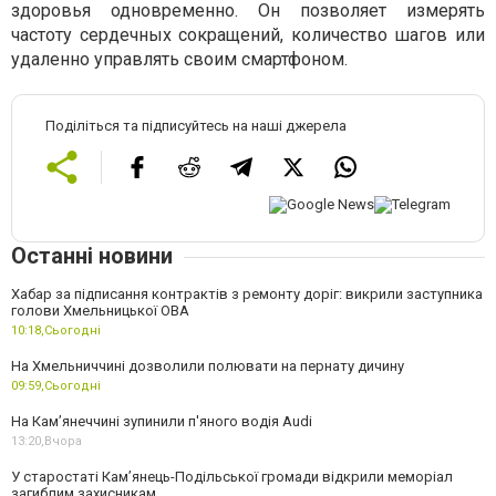
здоровья одновременно. Он позволяет измерять
частоту сердечных сокращений, количество шагов или
удаленно управлять своим смартфоном.
Поділіться та підписуйтесь на наші джерела
Останні новини
Хабар за підписання контрактів з ремонту доріг: викрили заступника
голови Хмельницької ОВА
10:18,
Сьогодні
На Хмельниччині дозволили полювати на пернату дичину
09:59,
Сьогодні
На Камʼянеччині зупинили п'яного водія Audi
13:20,
Вчора
У старостаті Кам’янець-Подільської громади відкрили меморіал
загиблим захисникам