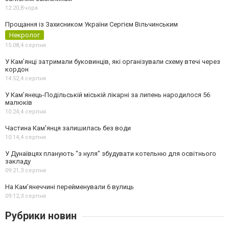
12:20,
Вчора
Прощання із Захисником України Сергієм Вільчинським
Некролог
15:08,
4 серпня
У Кам’янці затримали буковинців, які організували схему втечі через
кордон
14:52,
4 серпня
У Кам’янець-Подільській міській лікарні за липень народилося 56
малюків
10:24,
4 серпня
Частина Кам'янця залишилась без води
10:14,
4 серпня
У Дунаївцях планують "з нуля" збудувати котельню для освітнього
закладу
09:21,
3 серпня
На Камʼянеччині перейменували 6 вулиць
09:12,
3 серпня
Рубрики новин