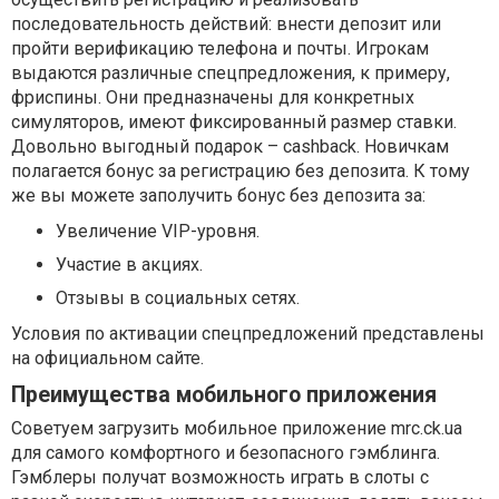
последовательность действий: внести депозит или
пройти верификацию телефона и почты. Игрокам
выдаются различные спецпредложения, к примеру,
фриспины. Они предназначены для конкретных
симуляторов, имеют фиксированный размер ставки.
Довольно выгодный подарок – cashback. Новичкам
полагается бонус за регистрацию без депозита. К тому
же вы можете заполучить бонус без депозита за:
Увеличение VIP-уровня.
Участие в акциях.
Отзывы в социальных сетях.
Условия по активации спецпредложений представлены
на официальном сайте.
Преимущества мобильного приложения
Советуем загрузить мобильное приложение mrc.ck.ua
для самого комфортного и безопасного гэмблинга.
Гэмблеры получат возможность играть в слоты с