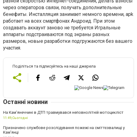
разной скоростью интернет-соединения, делать взносы
через операторов связи, получать дополнительные
бенефиты. Инсталляция занимает немного времени, apk
работает на всех смартфонах Андроид. При этом
создавать аккаунт заново не требуется Игральные
аппараты подстраиваются под экраны разных
размеров, новые разработки подгружаются без вашего
участия.
Поділіться та підписуйтесь на наші джерела
Останні новини
На Кам’янеччині в ДТП травмувався неповнолітній мотоцикліст
11:49,
Сьогодні
Призначено службове розслідування пожежі на сміттєзвалищі у
Кам’янці