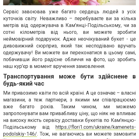
Сервіс завоював уже багато сердець людей з усіх
куточків світу. Неважливо – перебуваєте ви за кілька
метрів від одержувача в Кам'янці-Подільському, чи за
сотні кілометрів від нього, ви можете зробити
неймовірний подарунок. Адже неочікуваний букет - це
дивовижний сюрприз, який так несподівано вручать
одержувачу! Ви можете ви переконатися в цьому самі,
побачивши його радісне обличчя на фото, що зробить
наш кур'єр в момент вручення замовлення.
Транспортування може бути здійснене в
будь-який час
Ми привозимо квіти по всій країні. А це означає – власні
магазини, а теж партнери, з якими ми співпрацюємо
вже багато років. Таким чином, ми можемо
запропонувати вам привабливу ціну, що ніяк не впливає
на високу якість сервісу доставки букетів по Кам'янцю-
Подільському від
https://flori1.com/ukraine/kamenets-
podolskiy-146/
. Тож, не вагаючись ви можете замовити