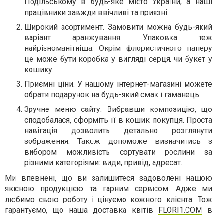
Подільському в будь-яке місто України, а наші
працівники завжди ввічливі та приязні.
Широкий асортимент. Замовити можна будь-який
варіант аранжування. Упаковка теж
найрізноманітніша. Окрім флористичного паперу
це може бути коробка у вигляді серця, чи букет у
кошику.
Приємні ціни. У нашому інтернет-магазині можете
обрати подарунок на будь-який смак і гаманець.
Зручне меню сайту. Вибравши композицію, що
сподобалася, оформіть її в кошик покупця. Проста
навігація дозволить детально розглянути
зображення. Також допоможе визначитись з
вибором можливість сортувати рослини за
різними категоріями: види, привід, адресат.
Ми впевнені, що ви залишитеся задоволені нашою
якісною продукцією та гарним сервісом. Адже ми
любимо свою роботу і цінуємо кожного клієнта. Тож
гарантуємо, що наша доставка квітів
FLORI1.COM
в