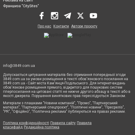
Реклама на сайті
Франшиза "CitySites"
Про нас
Контакти
Автори проєкту
info@3849.com.ua
Допускається цитування матеріалів без отримання попередньої згоди
3849.com.ua за умови розміщення в тексті обов'язкового посилання на
3849.com.ua - Сайт міста Кам'янця-Подільського. Для інтернет-видань
обов'язкове розміщення прямого, відкритого для пошукових систем
гіперпосилання на цитовані статті не нижче другого абзацу в тексті або в
якості джерела. Порушення виняткових прав переслідується Законом.
Матеріали з плашками "Новини компаній", "Промо", "Партнерський
матеріал", "Партнерський спецпроєкт", "Політичні новини", "Пресреліз",
"PR", "Офіційно", "Політична реклама" публікуються на правах реклами.
Політика конфіденційності
Правила сайту
Правила
класифайд
Редакційна політика