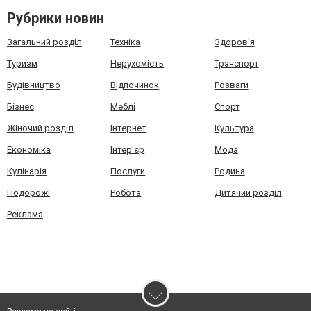
Рубрики новин
Загальний розділ
Техніка
Здоров'я
Туризм
Нерухомість
Транспорт
Будівництво
Відпочинок
Розваги
Бізнес
Меблі
Спорт
Жіночий розділ
Інтернет
Культура
Економіка
Інтер'єр
Мода
Кулінарія
Послуги
Родина
Подорожі
Робота
Дитячий розділ
Реклама