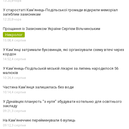
13:20,
Вчора
У старостаті Кам’янець-Подільської громади відкрили меморіал
загиблим захисникам
12:20,
Вчора
Прощання із Захисником України Сергієм Вільчинським
Некролог
15:08,
4 серпня
У Кам’янці затримали буковинців, які організували схему втечі через
кордон
14:52,
4 серпня
У Кам’янець-Подільській міській лікарні за липень народилося 56
малюків
10:24,
4 серпня
Частина Кам'янця залишилась без води
10:14,
4 серпня
У Дунаївцях планують "з нуля" збудувати котельню для освітнього
закладу
09:21,
3 серпня
На Камʼянеччині перейменували 6 вулиць
09:12,
3 серпня