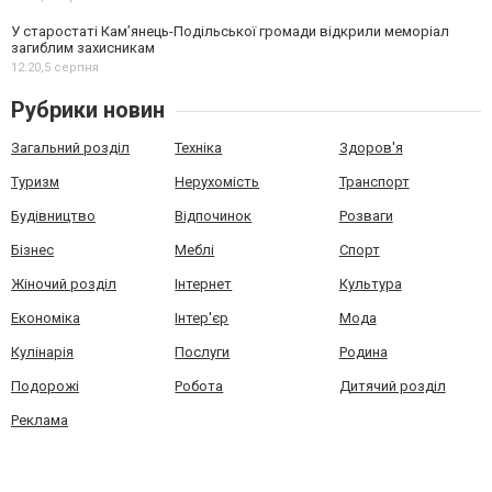
У старостаті Кам’янець-Подільської громади відкрили меморіал
загиблим захисникам
12:20,
5 серпня
Рубрики новин
Загальний розділ
Техніка
Здоров'я
Туризм
Нерухомість
Транспорт
Будівництво
Відпочинок
Розваги
Бізнес
Меблі
Спорт
Жіночий розділ
Інтернет
Культура
Економіка
Інтер'єр
Мода
Кулінарія
Послуги
Родина
Подорожі
Робота
Дитячий розділ
Реклама