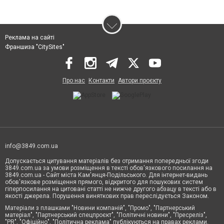
Реклама на сайті
Франшиза "CitySites"
Про нас
Контакти
Автори проєкту
info@3849.com.ua
Допускається цитування матеріалів без отримання попередньої згоди
3849.com.ua за умови розміщення в тексті обов'язкового посилання на
3849.com.ua - Сайт міста Кам'янця-Подільського. Для інтернет-видань
обов'язкове розміщення прямого, відкритого для пошукових систем
гіперпосилання на цитовані статті не нижче другого абзацу в тексті або в
якості джерела. Порушення виняткових прав переслідується Законом.
Матеріали з плашками "Новини компаній", "Промо", "Партнерський
матеріал", "Партнерський спецпроєкт", "Політичні новини", "Пресреліз",
"PR", "Офіційно", "Політична реклама" публікуються на правах реклами.