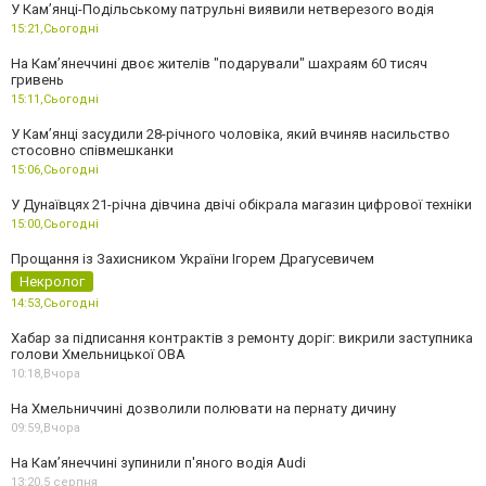
У Кам’янці-Подільському патрульні виявили нетверезого водія
15:21,
Сьогодні
На Камʼянеччині двоє жителів "подарували" шахраям 60 тисяч
гривень
15:11,
Сьогодні
У Камʼянці засудили 28-річного чоловіка, який вчиняв насильство
стосовно співмешканки
15:06,
Сьогодні
У Дунаївцях 21-річна дівчина двічі обікрала магазин цифрової техніки
15:00,
Сьогодні
Прощання із Захисником України Ігорем Драгусевичем
Некролог
14:53,
Сьогодні
Хабар за підписання контрактів з ремонту доріг: викрили заступника
голови Хмельницької ОВА
10:18,
Вчора
На Хмельниччині дозволили полювати на пернату дичину
09:59,
Вчора
На Камʼянеччині зупинили п'яного водія Audi
13:20,
5 серпня