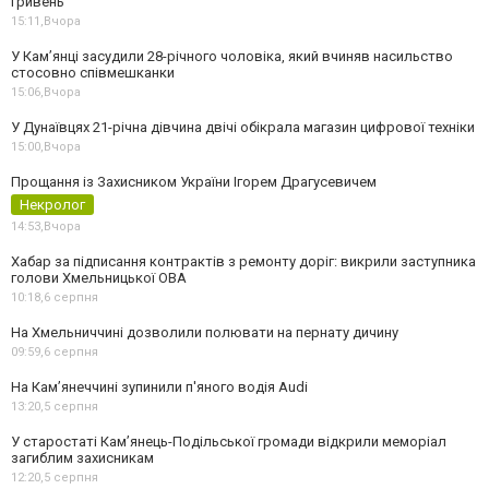
гривень
15:11,
Вчора
У Камʼянці засудили 28-річного чоловіка, який вчиняв насильство
стосовно співмешканки
15:06,
Вчора
У Дунаївцях 21-річна дівчина двічі обікрала магазин цифрової техніки
15:00,
Вчора
Прощання із Захисником України Ігорем Драгусевичем
Некролог
14:53,
Вчора
Хабар за підписання контрактів з ремонту доріг: викрили заступника
голови Хмельницької ОВА
10:18,
6 серпня
На Хмельниччині дозволили полювати на пернату дичину
09:59,
6 серпня
На Камʼянеччині зупинили п'яного водія Audi
13:20,
5 серпня
У старостаті Кам’янець-Подільської громади відкрили меморіал
загиблим захисникам
12:20,
5 серпня