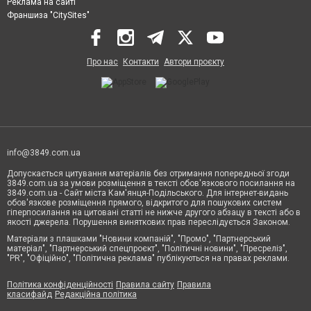
Реклама на сайті
Франшиза "CitySites"
Про нас
Контакти
Автори проєкту
info@3849.com.ua
Допускається цитування матеріалів без отримання попередньої згоди
3849.com.ua за умови розміщення в тексті обов'язкового посилання на
3849.com.ua - Сайт міста Кам'янця-Подільського. Для інтернет-видань
обов'язкове розміщення прямого, відкритого для пошукових систем
гіперпосилання на цитовані статті не нижче другого абзацу в тексті або в
якості джерела. Порушення виняткових прав переслідується Законом.
Матеріали з плашками "Новини компаній", "Промо", "Партнерський
матеріал", "Партнерський спецпроєкт", "Політичні новини", "Пресреліз",
"PR", "Офіційно", "Політична реклама" публікуються на правах реклами.
Політика конфіденційності
Правила сайту
Правила
класифайд
Редакційна політика