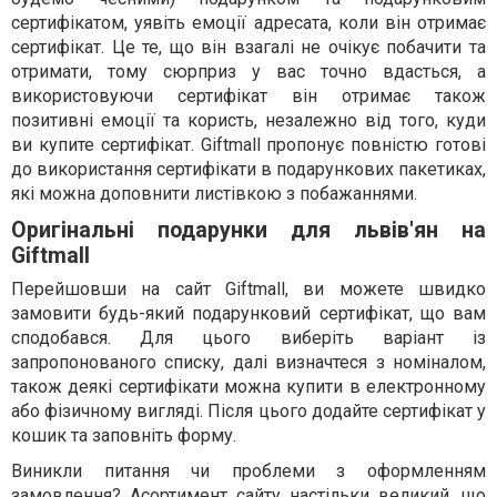
сертифікатом, уявіть емоції адресата, коли він отримає
сертифікат. Це те, що він взагалі не очікує побачити та
отримати, тому сюрприз у вас точно вдасться, а
використовуючи сертифікат він отримає також
позитивні емоції та користь, незалежно від того, куди
ви купите сертифікат. Giftmall пропонує повністю готові
до використання сертифікати в подарункових пакетиках,
які можна доповнити листівкою з побажаннями.
Оригінальні подарунки для львів'ян на
Giftmall
Перейшовши на сайт Giftmall, ви можете швидко
замовити будь-який подарунковий сертифікат, що вам
сподобався. Для цього виберіть варіант із
запропонованого списку, далі визначтеся з номіналом,
також деякі сертифікати можна купити в електронному
або фізичному вигляді. Після цього додайте сертифікат у
кошик та заповніть форму.
Виникли питання чи проблеми з оформленням
замовлення? Асортимент сайту настільки великий, що