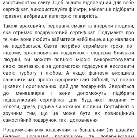
асортиментом сайту. Щоб знайти відповідний для себе
сертифікат, використовуйте фільтри, найлегше підібрати
презент, вибравши категорію та вартість.
Також враховуйте переваги, смаки та інтереси людини,
яка отримає подарунковий сертифікат. Подумайте про
те, чим воне любить займатися найбільше, а що навпаки
не подобається. Свята потрібно сприймати трохи по-
іншому, організовуючи подарунок і сюрприз близькій
людині, ви можете повною мірою використовувати
свою фантазію, а за допомогою подарунків висловити
свою турботу і любов. А якщо фантазія вирішила
залишити чат, просто відкрийте сайт Giftmall, тут повно
цікавих і оригінальних ідей для подарунків. Зверніться
до менеджерів і вони допоможуть підібрати
подарунковий сертифікат для будь-якої людини –
колеги, друга, родича чи коханої людини. Сертифікат є
зручним тим, що це може бути як повноцінний
самостійний подарунок, так і доповнення.
Роздумуючи між класичним та банальним (ну давайте
будемо чесними) подарунком та подарунковим