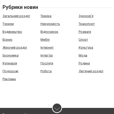
Рубрики новин
Загальний розділ
Техніка
Здоров'я
Туризм
Нерухомість
Транспорт
Будівництво
Відпочинок
Розваги
Бізнес
Меблі
Спорт
Жіночий розділ
Інтернет
Культура
Економіка
Інтер'єр
Мода
Кулінарія
Послуги
Родина
Подорожі
Робота
Дитячий розділ
Реклама