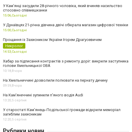
У Камʼянці засудили 28-річного чоловіка, який вчиняв насильство
стосовно співмешканки
15:06,
Сьогодні
У Дунаївцях 21-річна дівчина двічі обікрала магазин цифрової техніки
15:00,
Сьогодні
Прощання із Захисником України Ігорем Драгусевичем
Некролог
14:53,
Сьогодні
Хабар за підписання контрактів з ремонту доріг: викрили заступника
голови Хмельницької ОВА
10:18,
Вчора
На Хмельниччині дозволили полювати на пернату дичину
09:59,
Вчора
На Камʼянеччині зупинили п'яного водія Audi
13:20,
5 серпня
У старостаті Кам’янець-Подільської громади відкрили меморіал
загиблим захисникам
12:20,
5 серпня
Рубрики новин