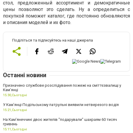
стол, предложенный ассортимент и демократичные
цены позволяют это сделать. Ну а определиться с
покупкой поможет каталог, где постоянно обновляются
и описания моделей и их фото.
Поділіться та підписуйтесь на наші джерела
Останні новини
Призначено службове розслідування пожежі на сміттєзвалищі у
Кам’янці
15:30,
Сьогодні
У Кам’янці-Подільському патрульні виявили нетверезого водія
15:21,
Сьогодні
На Камʼянеччині двоє жителів "подарували" шахраям 60 тисяч
гривень
15:11,
Сьогодні