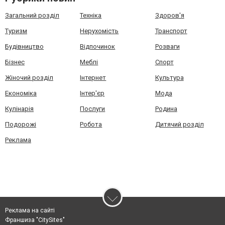
Загальний розділ
Техніка
Здоров'я
Туризм
Нерухомість
Транспорт
Будівництво
Відпочинок
Розваги
Бізнес
Меблі
Спорт
Жіночий розділ
Інтернет
Культура
Економіка
Інтер'єр
Мода
Кулінарія
Послуги
Родина
Подорожі
Робота
Дитячий розділ
Реклама
Реклама на сайті
Франшиза "CitySites"