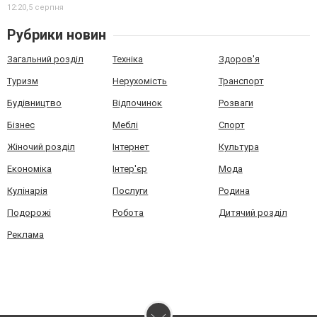
12:20,
5 серпня
Рубрики новин
Загальний розділ
Техніка
Здоров'я
Туризм
Нерухомість
Транспорт
Будівництво
Відпочинок
Розваги
Бізнес
Меблі
Спорт
Жіночий розділ
Інтернет
Культура
Економіка
Інтер'єр
Мода
Кулінарія
Послуги
Родина
Подорожі
Робота
Дитячий розділ
Реклама