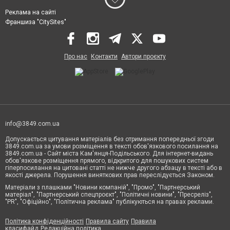
Реклама на сайті
Франшиза "CitySites"
Про нас
Контакти
Автори проєкту
info@3849.com.ua
Допускається цитування матеріалів без отримання попередньої згоди
3849.com.ua за умови розміщення в тексті обов'язкового посилання на
3849.com.ua - Сайт міста Кам'янця-Подільського. Для інтернет-видань
обов'язкове розміщення прямого, відкритого для пошукових систем
гіперпосилання на цитовані статті не нижче другого абзацу в тексті або в
якості джерела. Порушення виняткових прав переслідується Законом.
Матеріали з плашками "Новини компаній", "Промо", "Партнерський
матеріал", "Партнерський спецпроєкт", "Політичні новини", "Пресреліз",
"PR", "Офіційно", "Політична реклама" публікуються на правах реклами.
Політика конфіденційності
Правила сайту
Правила
класифайд
Редакційна політика