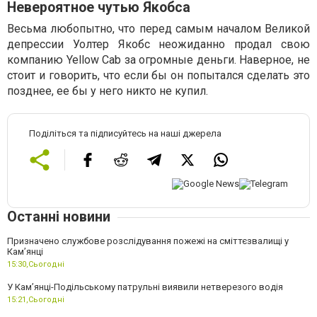
Невероятное чутью Якобса
Весьма любопытно, что перед самым началом Великой
депрессии Уолтер Якобс неожиданно продал свою
компанию Yellow Cab за огромные деньги. Наверное, не
стоит и говорить, что если бы он попытался сделать это
позднее, ее бы у него никто не купил.
Поділіться та підписуйтесь на наші джерела
Останні новини
Призначено службове розслідування пожежі на сміттєзвалищі у
Кам’янці
15:30,
Сьогодні
У Кам’янці-Подільському патрульні виявили нетверезого водія
15:21,
Сьогодні