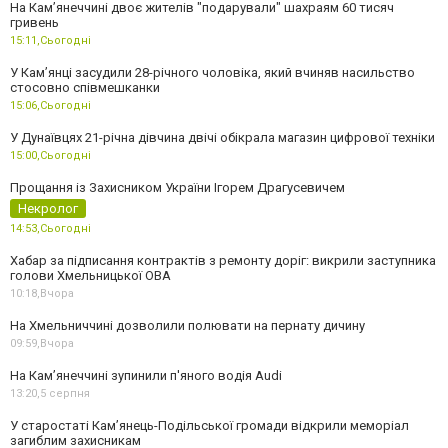
На Камʼянеччині двоє жителів "подарували" шахраям 60 тисяч
гривень
15:11,
Сьогодні
У Камʼянці засудили 28-річного чоловіка, який вчиняв насильство
стосовно співмешканки
15:06,
Сьогодні
У Дунаївцях 21-річна дівчина двічі обікрала магазин цифрової техніки
15:00,
Сьогодні
Прощання із Захисником України Ігорем Драгусевичем
Некролог
14:53,
Сьогодні
Хабар за підписання контрактів з ремонту доріг: викрили заступника
голови Хмельницької ОВА
10:18,
Вчора
На Хмельниччині дозволили полювати на пернату дичину
09:59,
Вчора
На Камʼянеччині зупинили п'яного водія Audi
13:20,
5 серпня
У старостаті Кам’янець-Подільської громади відкрили меморіал
загиблим захисникам