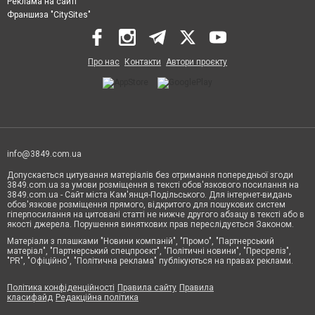
Реклама на сайті
Франшиза "CitySites"
Про нас
Контакти
Автори проєкту
info@3849.com.ua
Допускається цитування матеріалів без отримання попередньої згоди
3849.com.ua за умови розміщення в тексті обов'язкового посилання на
3849.com.ua - Сайт міста Кам'янця-Подільського. Для інтернет-видань
обов'язкове розміщення прямого, відкритого для пошукових систем
гіперпосилання на цитовані статті не нижче другого абзацу в тексті або в
якості джерела. Порушення виняткових прав переслідується Законом.
Матеріали з плашками "Новини компаній", "Промо", "Партнерський
матеріал", "Партнерський спецпроєкт", "Політичні новини", "Пресреліз",
"PR", "Офіційно", "Політична реклама" публікуються на правах реклами.
Політика конфіденційності
Правила сайту
Правила
класифайд
Редакційна політика