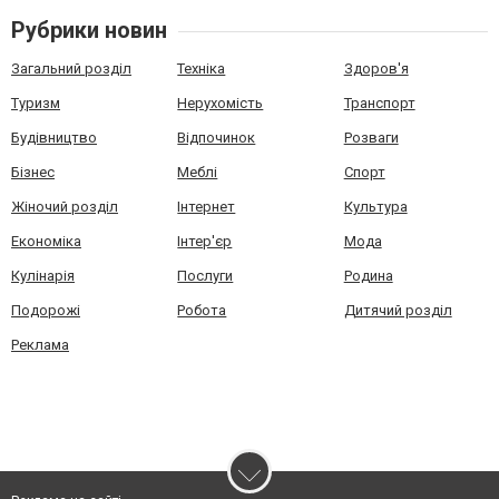
Рубрики новин
Загальний розділ
Техніка
Здоров'я
Туризм
Нерухомість
Транспорт
Будівництво
Відпочинок
Розваги
Бізнес
Меблі
Спорт
Жіночий розділ
Інтернет
Культура
Економіка
Інтер'єр
Мода
Кулінарія
Послуги
Родина
Подорожі
Робота
Дитячий розділ
Реклама