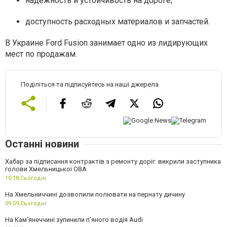
надежность и устойчивость на дороге;
доступность расходных материалов и запчастей.
В Украине Ford Fusion занимает одно из лидирующих
мест по продажам.
Поділіться та підписуйтесь на наші джерела
Останні новини
Хабар за підписання контрактів з ремонту доріг: викрили заступника
голови Хмельницької ОВА
10:18,
Сьогодні
На Хмельниччині дозволили полювати на пернату дичину
09:59,
Сьогодні
На Камʼянеччині зупинили п'яного водія Audi