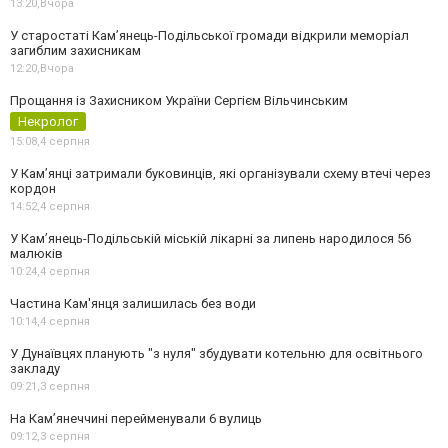
13:20,
Вчора
У старостаті Кам’янець-Подільської громади відкрили меморіал
загиблим захисникам
12:20,
Вчора
Прощання із Захисником України Сергієм Вільчинським
Некролог
15:08,
4 серпня
У Кам’янці затримали буковинців, які організували схему втечі через
кордон
14:52,
4 серпня
У Кам’янець-Подільській міській лікарні за липень народилося 56
малюків
10:24,
4 серпня
Частина Кам'янця залишилась без води
10:14,
4 серпня
У Дунаївцях планують "з нуля" збудувати котельню для освітнього
закладу
09:21,
3 серпня
На Камʼянеччині перейменували 6 вулиць
09:12,
3 серпня