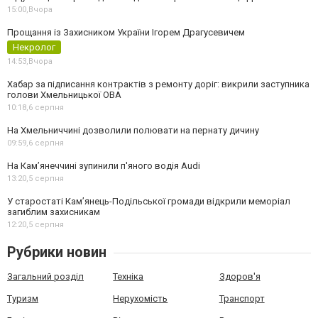
15:00,
Вчора
Прощання із Захисником України Ігорем Драгусевичем
Некролог
14:53,
Вчора
Хабар за підписання контрактів з ремонту доріг: викрили заступника
голови Хмельницької ОВА
10:18,
6 серпня
На Хмельниччині дозволили полювати на пернату дичину
09:59,
6 серпня
На Камʼянеччині зупинили п'яного водія Audi
13:20,
5 серпня
У старостаті Кам’янець-Подільської громади відкрили меморіал
загиблим захисникам
12:20,
5 серпня
Рубрики новин
Загальний розділ
Техніка
Здоров'я
Туризм
Нерухомість
Транспорт