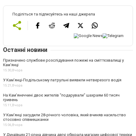
Поділіться та підписуйтесь на наші джерела
Останні новини
Призначено службове розслідування пожежі на сміттєзвалищі у
Кам’янці
15:30,
Вчора
У Кам’янці-Подільському патрульні виявили нетверезого водія
15:21,
Вчора
На Камʼянеччині двоє жителів "подарували" шахраям 60 тисяч
гривень
15:11,
Вчора
У Камʼянці засудили 28-річного чоловіка, який вчиняв насильство
стосовно співмешканки
15:06,
Вчора
У Дунаївцях 21-річна дівчина двічі обікрала магазин цифрової техніки