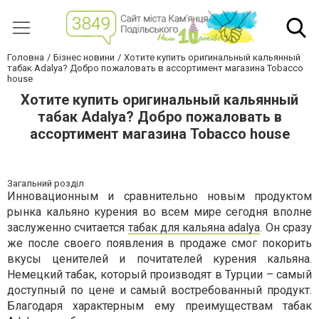
Головна
Бізнес новини
Хотите купить оригинальный кальянный
табак Adalya? Добро пожаловать в ассортимент магазина Tobacco
house
Хотите купить оригинальный кальянный
табак Adalya? Добро пожаловать в
ассортимент магазина Tobacco house
Загальний розділ
Инновационным и сравнительно новым продуктом
рынка кальяно курения во всем мире сегодня вполне
заслуженно считается
табак для кальяна adalya
. Он сразу
же после своего появления в продаже смог покорить
вкусы ценителей и почитателей курения кальяна.
Немецкий табак, который производят в Турции – самый
доступный по цене и самый востребованный продукт.
Благодаря характерным ему преимуществам табак