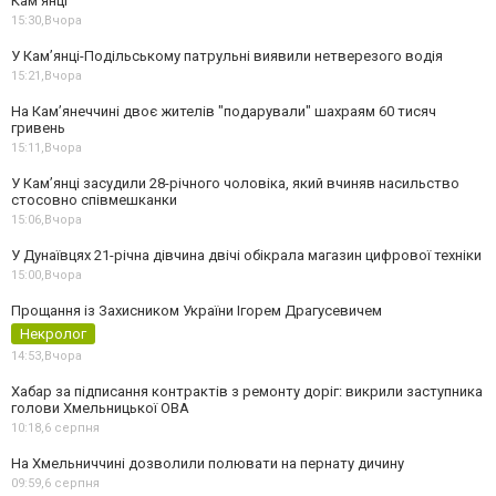
Кам’янці
15:30,
Вчора
У Кам’янці-Подільському патрульні виявили нетверезого водія
15:21,
Вчора
На Камʼянеччині двоє жителів "подарували" шахраям 60 тисяч
гривень
15:11,
Вчора
У Камʼянці засудили 28-річного чоловіка, який вчиняв насильство
стосовно співмешканки
15:06,
Вчора
У Дунаївцях 21-річна дівчина двічі обікрала магазин цифрової техніки
15:00,
Вчора
Прощання із Захисником України Ігорем Драгусевичем
Некролог
14:53,
Вчора
Хабар за підписання контрактів з ремонту доріг: викрили заступника
голови Хмельницької ОВА
10:18,
6 серпня
На Хмельниччині дозволили полювати на пернату дичину
09:59,
6 серпня