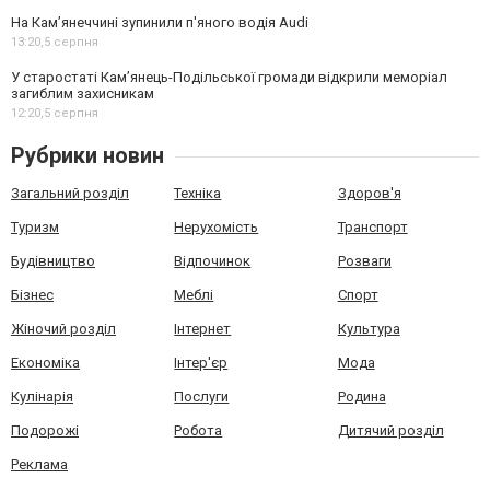
На Камʼянеччині зупинили п'яного водія Audi
13:20,
5 серпня
У старостаті Кам’янець-Подільської громади відкрили меморіал
загиблим захисникам
12:20,
5 серпня
Рубрики новин
Загальний розділ
Техніка
Здоров'я
Туризм
Нерухомість
Транспорт
Будівництво
Відпочинок
Розваги
Бізнес
Меблі
Спорт
Жіночий розділ
Інтернет
Культура
Економіка
Інтер'єр
Мода
Кулінарія
Послуги
Родина
Подорожі
Робота
Дитячий розділ
Реклама