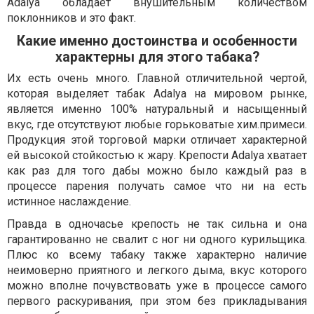
Adalya обладает внушительным количеством
поклонников и это факт.
Какие именно достоинства и особенности
характерны для этого табака?
Их есть очень много. Главной отличительной чертой,
которая выделяет табак Adalya на мировом рынке,
является именно 100% натуральный и насыщенный
вкус, где отсутствуют любые горьковатые хим.примеси.
Продукция этой торговой марки отличает характерной
ей высокой стойкостью к жару. Крепости Adalya хватает
как раз для того дабы можно было каждый раз в
процессе парения получать самое что ни на есть
истинное наслаждение.
Правда в одночасье крепость не так сильна и она
гарантированно не свалит с ног ни одного курильщика.
Плюс ко всему табаку также характерно наличие
неимоверно приятного и легкого дыма, вкус которого
можно вполне почувствовать уже в процессе самого
первого раскуривания, при этом без прикладывания