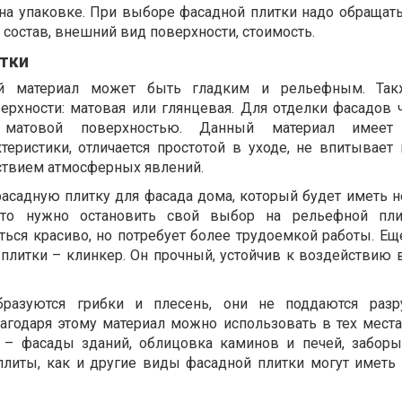
на упаковке. При выборе фасадной плитки надо обращат
, состав, внешний вид поверхности, стоимость.
тки
й материал может быть гладким и рельефным. Так
верхности: матовая или глянцевая. Для отделки фасадов 
матовой поверхностью. Данный материал имеет 
теристики, отличается простотой в уходе, не впитывает 
ствием атмосферных явлений.
асадную плитку для фасада дома, который будет иметь 
 то нужно остановить свой выбор на рельефной плит
ться красиво, но потребует более трудоемкой работы. Ещ
литки – клинкер. Он прочный, устойчив к воздействию вл
бразуются грибки и плесень, они не поддаются раз
агодаря этому материал можно использовать в тех местах
– фасады зданий, облицовка каминов и печей, заборы
плиты, как и другие виды фасадной плитки могут иметь