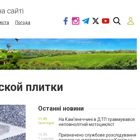
а сайті
міста
Погода
ской плитки
Останні новини
11:49,
На Кам’янеччині в ДТП травмувався
Сьогодні
неповнолітній мотоцикліст
15:30,
Призначено службове розслідування
7 серпня