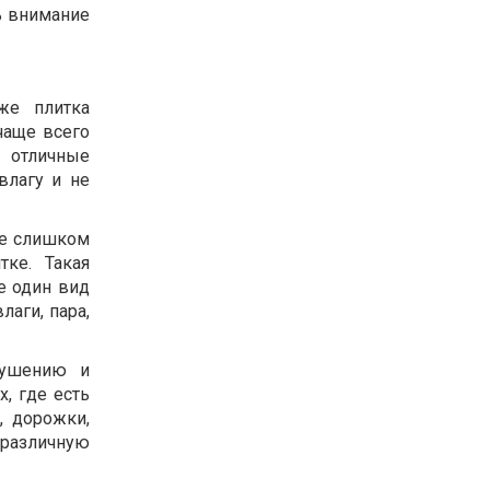
ь внимание
же плитка
чаще всего
отличные
влагу и не
не слишком
ке. Такая
е один вид
аги, пара,
рушению и
, где есть
, дорожки,
 различную