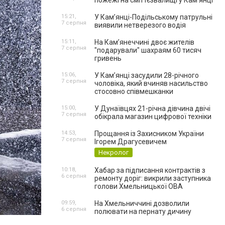
пожежі на сміттєзвалищі у Кам’янці
15:21,
У Кам’янці-Подільському патрульні
7 серпня
виявили нетверезого водія
15:11,
На Камʼянеччині двоє жителів
7 серпня
"подарували" шахраям 60 тисяч
гривень
15:06,
У Камʼянці засудили 28-річного
7 серпня
чоловіка, який вчиняв насильство
стосовно співмешканки
15:00,
У Дунаївцях 21-річна дівчина двічі
7 серпня
обікрала магазин цифрової техніки
14:53,
Прощання із Захисником України
7 серпня
Ігорем Драгусевичем
Некролог
10:18,
Хабар за підписання контрактів з
6 серпня
ремонту доріг: викрили заступника
голови Хмельницької ОВА
09:59,
На Хмельниччині дозволили
6 серпня
полювати на пернату дичину