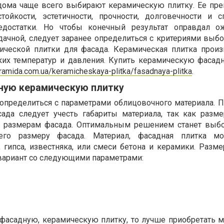
дома чаще всего выбирают керамическую плитку. Ее пр
тойкости, эстетичности, прочности, долговечности и с
едостатки. Но чтобы конечный результат оправдал ож
ачной, следует заранее определиться с критериями выбор
ической плитки для фасада. Керамическая плитка произ
ких температур и давления. Купить керамическую фасад
eramida.com.ua/keramicheskaya-plitka/fasadnaya-plitka
.
ную керамическую плитку
определиться с параметрами облицовочного материала. 
сада следует учесть габариты материала, так как разм
 размерам фасада. Оптимальным решением станет выбо
щего размеру фасада. Материал, фасадная плитка м
 гипса, известняка, или смеси бетона и керамики. Разме
вариант со следующими параметрами:
фасадную, керамическую плитку, то лучше приобретать м