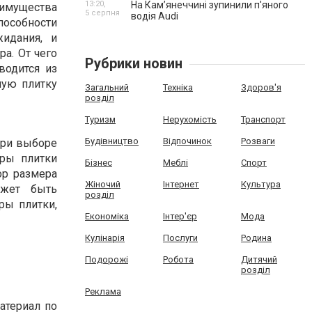
13:20,
На Камʼянеччині зупинили п'яного
еимущества
5 серпня
водія Audi
пособности
идания, и
а. От чего
Рубрики новин
водится из
ную плитку
Загальний
Техніка
Здоров'я
розділ
Туризм
Нерухомість
Транспорт
Будівництво
Відпочинок
Розваги
При выборе
еры плитки
Бізнес
Меблі
Спорт
р размера
Жіночий
Інтернет
Культура
ожет быть
розділ
ры плитки,
Економіка
Інтер'єр
Мода
Кулінарія
Послуги
Родина
Подорожі
Робота
Дитячий
розділ
Реклама
атериал по