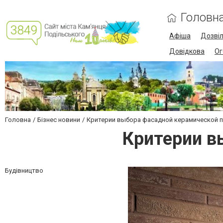
Головн
Афіша
Дозві
Довідкова
Ог
Головна
Бізнес новини
Критерии выбора фасадной керамической 
Критерии в
Будівництво