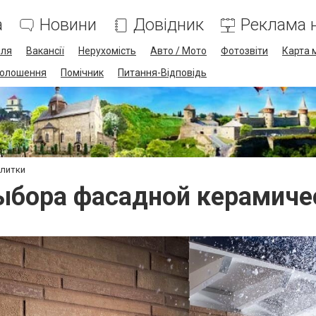
а
Новини
Довідник
Реклама н
лля
Вакансії
Нерухомість
Авто / Мото
Фотозвіти
Карта 
олошення
Помічник
Питання-Відповідь
плитки
ыбора фасадной керамиче