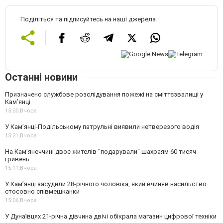
Поділіться та підписуйтесь на наші джерела
Останні новини
Призначено службове розслідування пожежі на сміттєзвалищі у
Кам’янці
15:30,
Вчора
У Кам’янці-Подільському патрульні виявили нетверезого водія
15:21,
Вчора
На Камʼянеччині двоє жителів "подарували" шахраям 60 тисяч
гривень
15:11,
Вчора
У Камʼянці засудили 28-річного чоловіка, який вчиняв насильство
стосовно співмешканки
15:06,
Вчора
У Дунаївцях 21-річна дівчина двічі обікрала магазин цифрової техніки