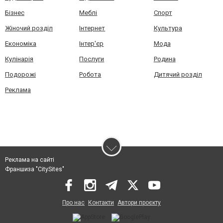
Бізнес
Меблі
Спорт
Жіночий розділ
Інтернет
Культура
Економіка
Інтер'єр
Мода
Кулінарія
Послуги
Родина
Подорожі
Робота
Дитячий розділ
Реклама
Реклама на сайті
Франшиза "CitySites"
Про нас
Контакти
Автори проєкту