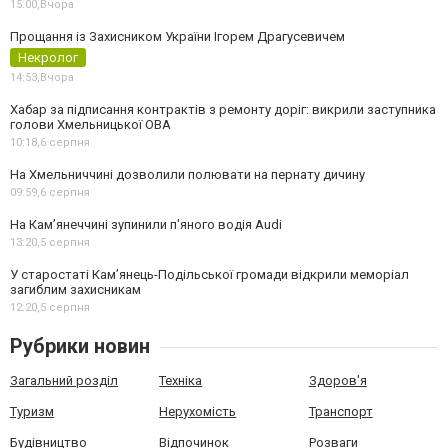
15:00,
Вчора
Прощання із Захисником України Ігорем Драгусевичем
Некролог
14:53,
Вчора
Хабар за підписання контрактів з ремонту доріг: викрили заступника
голови Хмельницької ОВА
10:18,
6 серпня
На Хмельниччині дозволили полювати на пернату дичину
09:59,
6 серпня
На Камʼянеччині зупинили п'яного водія Audi
13:20,
5 серпня
У старостаті Кам’янець-Подільської громади відкрили меморіал
загиблим захисникам
12:20,
5 серпня
Рубрики новин
Загальний розділ
Техніка
Здоров'я
Туризм
Нерухомість
Транспорт
Будівництво
Відпочинок
Розваги