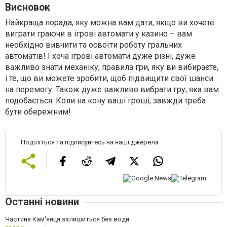
Висновок
Найкраща порада, яку можна вам дати, якщо ви хочете
виграти граючи в ігрові автомати у казино – вам
необхідно вивчити та освоїти роботу гральних
автоматів! І хоча ігрові автомати дуже різні, дуже
важливо знати механіку, правила гри, яку ви вибираєте,
і те, що ви можете зробити, щоб підвищити свої шанси
на перемогу. Також дуже важливо вибрати гру, яка вам
подобається. Коли на кону ваші гроші, завжди треба
бути обережним!
Поділіться та підписуйтесь на наші джерела
Останні новини
Частина Кам'янця залишиться без води