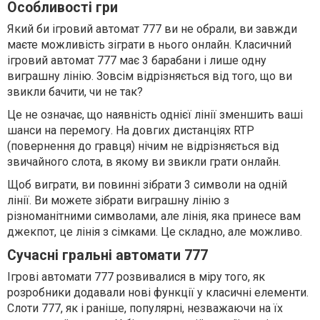
Особливості гри
Який би ігровий автомат 777 ви не обрали, ви завжди
маєте можливість зіграти в нього онлайн. Класичний
ігровий автомат 777 має 3 барабани і лише одну
виграшну лінію. Зовсім відрізняється від того, що ви
звикли бачити, чи не так?
Це не означає, що наявність однієї лінії зменшить ваші
шанси на перемогу. На довгих дистанціях RTP
(повернення до гравця) нічим не відрізняється від
звичайного слота, в якому ви звикли грати онлайн.
Щоб виграти, ви повинні зібрати 3 символи на одній
лінії. Ви можете зібрати виграшну лінію з
різноманітними символами, але лінія, яка принесе вам
джекпот, це лінія з сімками. Це складно, але можливо.
Сучасні гральні автомати 777
Ігрові автомати 777 розвивалися в міру того, як
розробники додавали нові функції у класичні елементи.
Слоти 777, як і раніше, популярні, незважаючи на їх