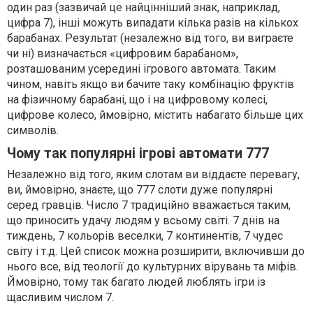
один раз (зазвичай це найцінніший знак, наприклад,
цифра 7), інші можуть випадати кілька разів на кількох
барабанах. Результат (незалежно від того, ви виграєте
чи ні) визначається «цифровим барабаном»,
розташованим усередині ігрового автомата. Таким
чином, навіть якщо ви бачите таку комбінацію фруктів
на фізичному барабані, що і на цифровому колесі,
цифрове колесо, ймовірно, містить набагато більше цих
символів.
Чому так популярні ігрові автомати 777
Незалежно від того, яким слотам ви віддаєте перевагу,
ви, ймовірно, знаєте, що 777 слоти дуже популярні
серед гравців. Число 7 традиційно вважається таким,
що приносить удачу людям у всьому світі. 7 днів на
тиждень, 7 кольорів веселки, 7 континентів, 7 чудес
світу і т.д. Цей список можна розширити, включивши до
нього все, від теології до культурних вірувань та міфів.
Ймовірно, тому так багато людей люблять ігри із
щасливим числом 7.