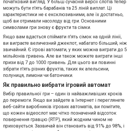
початковий вигляд. У більш сучасній версії слотів тепер
можуть бути п'ять барабанів та 25 ліній виплат. Ці
характеристики не є ексклюзивними, але їх достатньо,
щоб ви отримали насолоду від гри. Основними
символами гри знову є фрукти та сімки.
Якщо вам вдасться спіймати п'ять сімок на одній лінії,
ви виграєте величезний джекпот, набагато більший, ніж
звичайний. Є ігрові автомати, у яких можна виграти до 5
мільйонів гривень. Але ви також можете виграти інші
призи від 7 до 1000 гривень. Для цього ви повинні
зібрати п'ять різних фруктів, таких як апельсини,
полуниця, лимони чи батончики.
Як правильно вибрати ігровий автомат
Вибір правильної гри – один із найважливіших кроків
до перемоги. Якщо ви зайдете в Інтернет і переглянете
веб-сайти виробників ігрових автоматів, ви помітите,
що кожен відеослот має чітко позначений відсоток
повернення гравцю (RTP), який жодним чином не
приховується. Зазвичай він становить від 91% до 98%, і