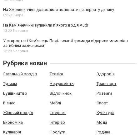
На Хмельниччині дозволили полювати на пернату дичину
09:59,
Вчора
На Камʼянеччині зупинили п'яного водія Audi
13:20,
5 серпня
У старостаті Кам’янець-Подільської громади відкрили меморіал
загиблим захисникам
12:20,
5 серпня
Рубрики новин
Загальний розділ
Техніка
Здоров'я
Туризм
Нерухомість
Транспорт
Будівництво
Відпочинок
Розваги
Бізнес
Меблі
Спорт
Жіночий розділ
Інтернет
Культура
Економіка
Інтер'єр
Мода
Кулінарія
Послуги
Родина