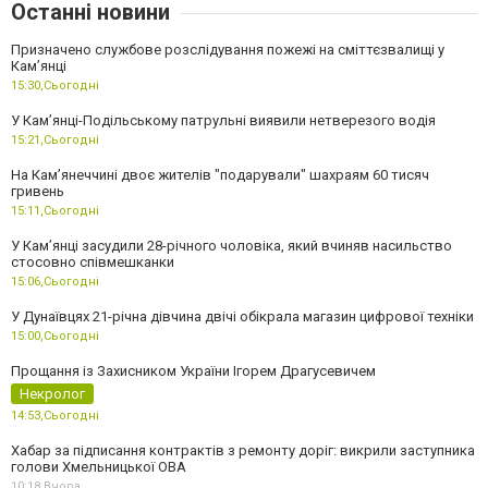
Останні новини
Призначено службове розслідування пожежі на сміттєзвалищі у
Кам’янці
15:30,
Сьогодні
У Кам’янці-Подільському патрульні виявили нетверезого водія
15:21,
Сьогодні
На Камʼянеччині двоє жителів "подарували" шахраям 60 тисяч
гривень
15:11,
Сьогодні
У Камʼянці засудили 28-річного чоловіка, який вчиняв насильство
стосовно співмешканки
15:06,
Сьогодні
У Дунаївцях 21-річна дівчина двічі обікрала магазин цифрової техніки
15:00,
Сьогодні
Прощання із Захисником України Ігорем Драгусевичем
Некролог
14:53,
Сьогодні
Хабар за підписання контрактів з ремонту доріг: викрили заступника
голови Хмельницької ОВА
10:18,
Вчора