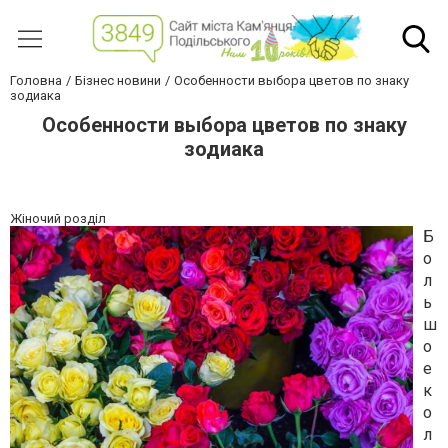
Головна
Бізнес новини
Особенности выбора цветов по знаку
зодиака
Особенности выбора цветов по знаку
зодиака
Жіночий розділ
Б
о
л
ь
ш
о
е
к
о
л