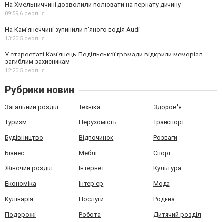
На Хмельниччині дозволили полювати на пернату дичину
09:59,
6 серпня
На Камʼянеччині зупинили п'яного водія Audi
13:20,
5 серпня
У старостаті Кам’янець-Подільської громади відкрили меморіал
загиблим захисникам
12:20,
5 серпня
Рубрики новин
Загальний розділ
Техніка
Здоров'я
Туризм
Нерухомість
Транспорт
Будівництво
Відпочинок
Розваги
Бізнес
Меблі
Спорт
Жіночий розділ
Інтернет
Культура
Економіка
Інтер'єр
Мода
Кулінарія
Послуги
Родина
Подорожі
Робота
Дитячий розділ