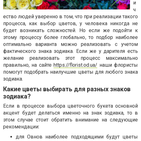
и
ч
ество людей уверенно в том, что при реализации такого
процесса, как выбор цветов, у человека никогда не
будет возникать сложностей. Но если же подойти к
этому процессу более глобально, то подбор наиболее
оптимально варианта можно реализовать с учетом
фактического знака зодиака. Если же у дарителя есть
желание реализовать этот процесс максимально
правильно, на сайте
https://florist.od.ua/
наши флористы
помогут подобрать наилучшие цветы для любого знака
зодиака.
Какие цветы выбирать для разных знаков
зодиака?
Если в процессе выбора цветочного букета основной
акцент будет делаться именно на знак зодиака, то в
этом случае стоит обратить внимание на следующие
рекомендации:
для Овнов наиболее подходящими будут цветы