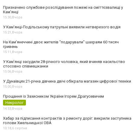
Призначено службове розслідування пожежі на сміттєзвалищі у
Кам’янці
15:30,
Вчора
У Кам’янці-Подільському патрульні виявили нетверезого водія
15:21,
Вчора
На Камʼянеччині двоє жителів "подарували" шахраям 60 тисяч
гривень
15:11,
Вчора
У Камʼянці засудили 28-річного чоловіка, який вчиняв насильство
стосовно співмешканки
15:06,
Вчора
У Дунаївцях 21-річна дівчина двічі обікрала магазин цифрової техніки
15:00,
Вчора
Прощання із Захисником України Ігорем Драгусевичем
Некролог
14:53,
Вчора
Хабар за підписання контрактів з ремонту доріг: викрили заступника
голови Хмельницької ОВА
10:18,
6 серпня