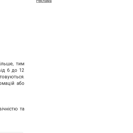
Реклама
ільше, тим
від 6 до 12
товуються.
рмацій або
ічністю та