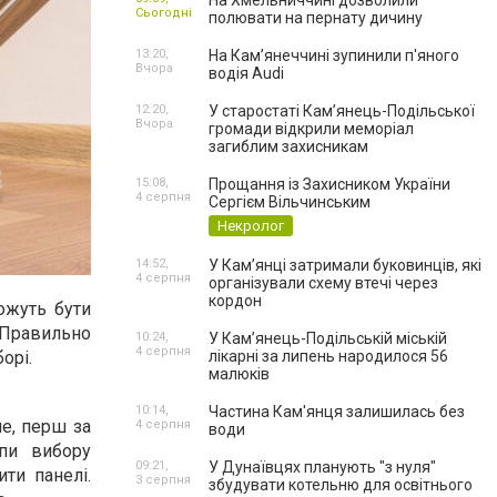
На Хмельниччині дозволили
Сьогодні
полювати на пернату дичину
13:20,
На Камʼянеччині зупинили п'яного
Вчора
водія Audi
12:20,
У старостаті Кам’янець-Подільської
Вчора
громади відкрили меморіал
загиблим захисникам
15:08,
Прощання із Захисником України
4 серпня
Сергієм Вільчинським
Некролог
14:52,
У Кам’янці затримали буковинців, які
4 серпня
організували схему втечі через
кордон
ожуть бути
 Правильно
10:24,
У Кам’янець-Подільській міській
4 серпня
орі.
лікарні за липень народилося 56
малюків
10:14,
Частина Кам'янця залишилась без
ле, перш за
4 серпня
води
пи вибору
09:21,
У Дунаївцях планують "з нуля"
ти панелі.
3 серпня
збудувати котельню для освітнього