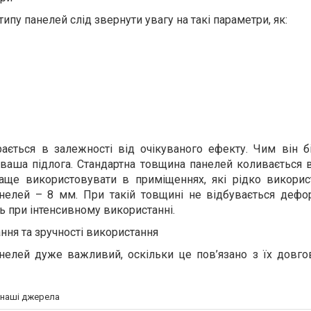
ипу панелей слід звернути увагу на такі параметри, як:
ається в залежності від очікуваного ефекту. Чим він б
 ваша підлога. Стандартна товщина панелей коливається 
аще використовувати в приміщеннях, які рідко викорис
нелей – 8 мм. При такій товщині не відбувається дефо
ь при інтенсивному використанні.
ання та зручності використання
нелей дуже важливий, оскільки це пов’язано з їх довгов
а наші джерела