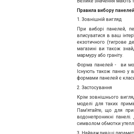
Велике значення мають так
Правила вибору панеле
1. Зовнішній вигляд
При виборі панелей, пе
вписуватися в ваш інтер
екзотичного (тигрове де
магазині ви також знай
мармуру або граніту.
Форма панелей -
ви мо
Існують також панно у в
формами панелей є клас
2. Застосування
Крім зовнішнього вигляд
моделі для таких примі
Пам’ятайте, що для пр
водонепроникні панелі. 
символом обмотки утеплю
3. Найважливіші параме