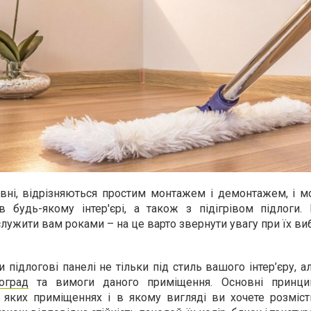
ивні, відрізняються простим монтажем і демонтажем, і м
в будь-якому інтер'єрі, а також з підігрівом підлоги.
служити вам роками – на це варто звернути увагу при їх виб
 підлогові панелі не тільки під стиль вашого інтер’єру, а
оград
та вимоги даного приміщення. Основні принци
 яких приміщеннях і в якому вигляді ви хочете розмісти