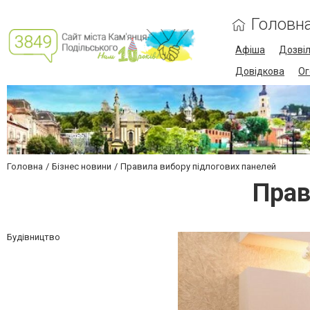
Головн
Афіша
Дозві
Довідкова
Ог
Головна
Бізнес новини
Правила вибору підлогових панелей
Прав
Будівництво