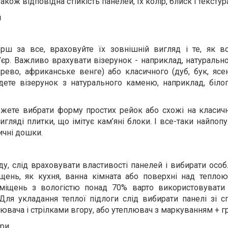
ож відповідна стійкість панелей, їх колір, блиск і текстур
й
рш за все, враховуйте їх зовнішній вигляд і те, як в
’єр. Важливо врахувати візерунок - наприклад, натуральн
рево, африканське венге) або класичного (дуб, бук, ясен
дете візерунок з натурального каменю, наприклад, білог
жете вибрати форму простих рейок або схожі на класичн
игляді плитки, що імітує кам’яні блоки. І все-таки найпо
ичні дошки.
у, слід враховувати властивості панелей і вибирати особ
щень, як кухня, ванна кімната або поверхні над теплою
иміщень з вологістю понад 70% варто використовувати 
Для укладання теплої підлоги слід вибирати панелі зі с
вача і стрілками вгору, або утеплювач з маркуванням + гр
три