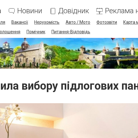
а
Новини
Довідник
Реклама н
лля
Вакансії
Нерухомість
Авто / Мото
Фотозвіти
Карта 
олошення
Помічник
Питання-Відповідь
ила вибору підлогових па