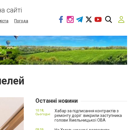
а сайті
міста
Погода
нелей
Останні новини
10:18,
Хабар за підписання контрактів з
Сьогодні
ремонту доріг: викрили заступника
голови Хмельницької ОВА
09:59,