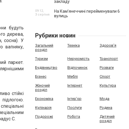
а.
закладу
09:12,
На Камʼянеччині перейменували 6
3 серпня
вулиць
они будуть
ого дерева,
Рубрики новин
, сосна). У
Загальний
Техніка
Здоров'я
о вапняку,
розділ
Туризм
Нерухомість
Транспорт
ий паркет.
Будівництво
Відпочинок
Розваги
пулярнішими
Бізнес
Меблі
Спорт
Жіночий
Інтернет
Культура
розділ
ливо стійкі
Економіка
Інтер'єр
Мода
 підлогою.
спеціальні
Кулінарія
Послуги
Родина
пеціальним
Подорожі
Робота
Дитячий
адус С.
розділ