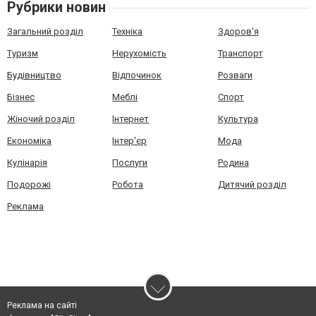
Рубрики новин
Загальний розділ
Техніка
Здоров'я
Туризм
Нерухомість
Транспорт
Будівництво
Відпочинок
Розваги
Бізнес
Меблі
Спорт
Жіночий розділ
Інтернет
Культура
Економіка
Інтер'єр
Мода
Кулінарія
Послуги
Родина
Подорожі
Робота
Дитячий розділ
Реклама
Реклама на сайті