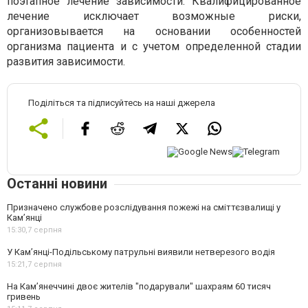
поэтапное лечение зависимости. Квалифицированное
лечение исключает возможные риски,
организовывается на основании особенностей
организма пациента и с учетом определенной стадии
развития зависимости.
Поділіться та підписуйтесь на наші джерела
Останні новини
Призначено службове розслідування пожежі на сміттєзвалищі у
Кам’янці
15:30,
7 серпня
У Кам’янці-Подільському патрульні виявили нетверезого водія
15:21,
7 серпня
На Камʼянеччині двоє жителів "подарували" шахраям 60 тисяч
гривень