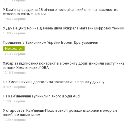
15:11,
7 серпня
У Камʼянці засудили 28-річного чоловіка, який вчиняв насильство
стосовно співмешканки
15:06,
7 серпня
У Дунаївцях 21-річна дівчина двічі обікрала магазин цифрової техніки
15:00,
7 серпня
Прощання із Захисником України Ігорем Драгусевичем
Некролог
14:53,
7 серпня
Хабар за підписання контрактів з ремонту доріг: викрили заступника
голови Хмельницької ОВА
10:18,
6 серпня
На Хмельниччині дозволили полювати на пернату дичину
09:59,
6 серпня
На Камʼянеччині зупинили п'яного водія Audi
13:20,
5 серпня
У старостаті Кам’янець-Подільської громади відкрили меморіал
загиблим захисникам
12:20,
5 серпня