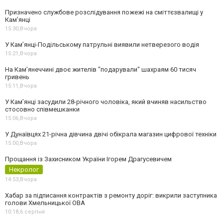
Призначено службове розслідування пожежі на сміттєзвалищі у
Кам’янці
15:30,
Вчора
У Кам’янці-Подільському патрульні виявили нетверезого водія
15:21,
Вчора
На Камʼянеччині двоє жителів "подарували" шахраям 60 тисяч
гривень
15:11,
Вчора
У Камʼянці засудили 28-річного чоловіка, який вчиняв насильство
стосовно співмешканки
15:06,
Вчора
У Дунаївцях 21-річна дівчина двічі обікрала магазин цифрової техніки
15:00,
Вчора
Прощання із Захисником України Ігорем Драгусевичем
Некролог
14:53,
Вчора
Хабар за підписання контрактів з ремонту доріг: викрили заступника
голови Хмельницької ОВА
10:18,
6 серпня