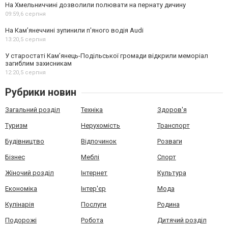
На Хмельниччині дозволили полювати на пернату дичину
09:59,
6 серпня
На Камʼянеччині зупинили п'яного водія Audi
13:20,
5 серпня
У старостаті Кам’янець-Подільської громади відкрили меморіал
загиблим захисникам
12:20,
5 серпня
Рубрики новин
Загальний розділ
Техніка
Здоров'я
Туризм
Нерухомість
Транспорт
Будівництво
Відпочинок
Розваги
Бізнес
Меблі
Спорт
Жіночий розділ
Інтернет
Культура
Економіка
Інтер'єр
Мода
Кулінарія
Послуги
Родина
Подорожі
Робота
Дитячий розділ