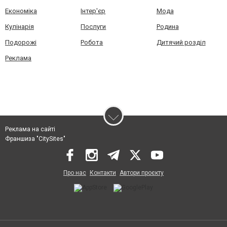
Економіка
Інтер'єр
Мода
Кулінарія
Послуги
Родина
Подорожі
Робота
Дитячий розділ
Реклама
Реклама на сайті
Франшиза "CitySites"
Про нас
Контакти
Автори проєкту