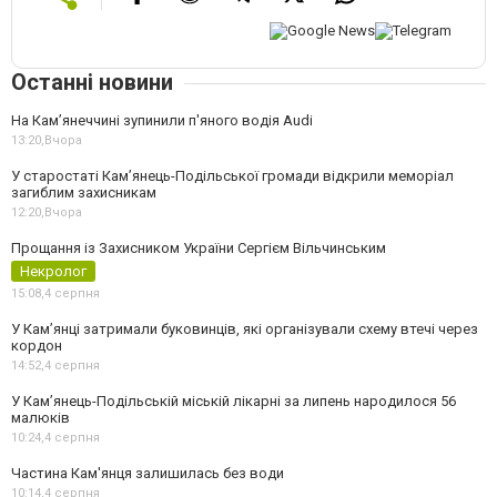
Останні новини
На Камʼянеччині зупинили п'яного водія Audi
13:20,
Вчора
У старостаті Кам’янець-Подільської громади відкрили меморіал
загиблим захисникам
12:20,
Вчора
Прощання із Захисником України Сергієм Вільчинським
Некролог
15:08,
4 серпня
У Кам’янці затримали буковинців, які організували схему втечі через
кордон
14:52,
4 серпня
У Кам’янець-Подільській міській лікарні за липень народилося 56
малюків
10:24,
4 серпня
Частина Кам'янця залишилась без води
10:14,
4 серпня