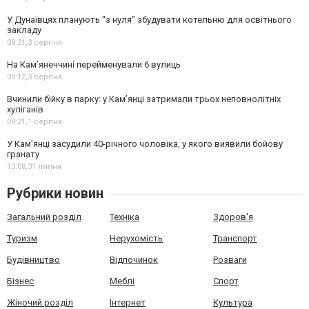
У Дунаївцях планують "з нуля" збудувати котельню для освітнього
закладу
09:21,
3 серпня
На Камʼянеччині перейменували 6 вулиць
09:12,
3 серпня
Вчинили бійку в парку: у Кам’янці затримали трьох неповнолітніх
хуліганів
09:21,
1 серпня
У Камʼянці засудили 40-річного чоловіка, у якого виявили бойову
гранату
13:08,
31 липня
Рубрики новин
Загальний розділ
Техніка
Здоров'я
Туризм
Нерухомість
Транспорт
Будівництво
Відпочинок
Розваги
Бізнес
Меблі
Спорт
Жіночий розділ
Інтернет
Культура