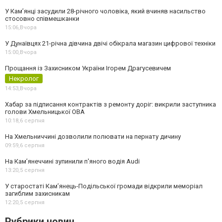
У Камʼянці засудили 28-річного чоловіка, який вчиняв насильство
стосовно співмешканки
15:06,
Вчора
У Дунаївцях 21-річна дівчина двічі обікрала магазин цифрової техніки
15:00,
Вчора
Прощання із Захисником України Ігорем Драгусевичем
Некролог
14:53,
Вчора
Хабар за підписання контрактів з ремонту доріг: викрили заступника
голови Хмельницької ОВА
10:18,
6 серпня
На Хмельниччині дозволили полювати на пернату дичину
09:59,
6 серпня
На Камʼянеччині зупинили п'яного водія Audi
13:20,
5 серпня
У старостаті Кам’янець-Подільської громади відкрили меморіал
загиблим захисникам
12:20,
5 серпня
Рубрики новин