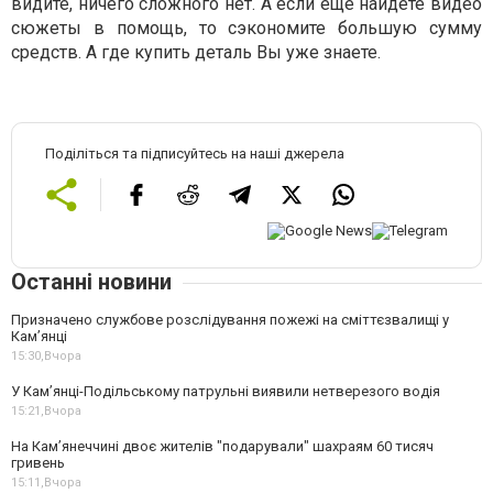
видите, ничего сложного нет. А если еще найдете видео
сюжеты в помощь, то сэкономите большую сумму
средств. А где купить деталь Вы уже знаете.
Поділіться та підписуйтесь на наші джерела
Останні новини
Призначено службове розслідування пожежі на сміттєзвалищі у
Кам’янці
15:30,
Вчора
У Кам’янці-Подільському патрульні виявили нетверезого водія
15:21,
Вчора
На Камʼянеччині двоє жителів "подарували" шахраям 60 тисяч
гривень
15:11,
Вчора