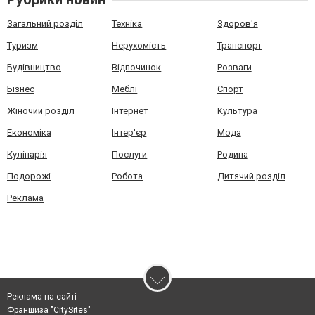
Загальний розділ
Техніка
Здоров'я
Туризм
Нерухомість
Транспорт
Будівництво
Відпочинок
Розваги
Бізнес
Меблі
Спорт
Жіночий розділ
Інтернет
Культура
Економіка
Інтер'єр
Мода
Кулінарія
Послуги
Родина
Подорожі
Робота
Дитячий розділ
Реклама
Реклама на сайті
Франшиза "CitySites"