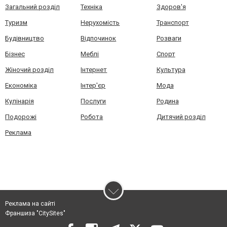
Загальний розділ
Техніка
Здоров'я
Туризм
Нерухомість
Транспорт
Будівництво
Відпочинок
Розваги
Бізнес
Меблі
Спорт
Жіночий розділ
Інтернет
Культура
Економіка
Інтер'єр
Мода
Кулінарія
Послуги
Родина
Подорожі
Робота
Дитячий розділ
Реклама
Реклама на сайті
Франшиза "CitySites"