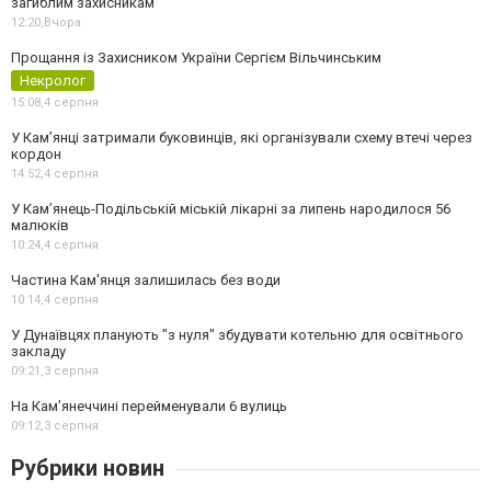
загиблим захисникам
12:20,
Вчора
Прощання із Захисником України Сергієм Вільчинським
Некролог
15:08,
4 серпня
У Кам’янці затримали буковинців, які організували схему втечі через
кордон
14:52,
4 серпня
У Кам’янець-Подільській міській лікарні за липень народилося 56
малюків
10:24,
4 серпня
Частина Кам'янця залишилась без води
10:14,
4 серпня
У Дунаївцях планують "з нуля" збудувати котельню для освітнього
закладу
09:21,
3 серпня
На Камʼянеччині перейменували 6 вулиць
09:12,
3 серпня
Рубрики новин