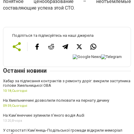
понятное ценообразование – неотъемлемые
составляющие успеха этой СТО.
Поділіться та підписуйтесь на наші джерела
Останні новини
Хабар за підписання контрактів з ремонту доріг: викрили заступника
голови Хмельницької ОВА
10:18,
Сьогодні
На Хмельниччині дозволили полювати на пернату дичину
09:59,
Сьогодні
На Камʼянеччині зупинили п'яного водія Audi
13:20,
Вчора
У старостаті Кам’янець-Подільської громади відкрили меморіал